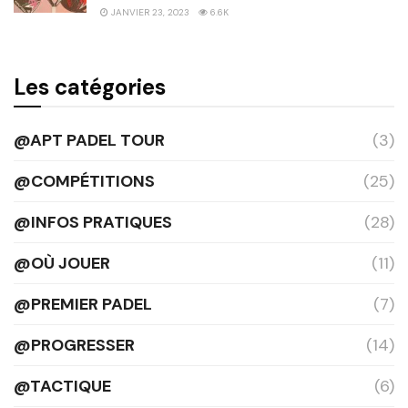
JANVIER 23, 2023
6.6K
Les catégories
@APT PADEL TOUR
(3)
@COMPÉTITIONS
(25)
@INFOS PRATIQUES
(28)
@OÙ JOUER
(11)
@PREMIER PADEL
(7)
@PROGRESSER
(14)
@TACTIQUE
(6)