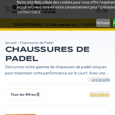
Notre site Web utilise des cookies pour vous offrir l’expérien
accepter, vous donnez votre consentement pour l’utilisati
confidentialité.
Refuser
A
EXCEPTIONNEL
! 20
% de remise
avec "SUMMER20"
Accueil
Chaussures de Padel
CHAUSSURES DE
PADEL
Découvrez notre gamme de chaussures de padel conçues
pour maximiser votre performance sur le court. Avec une
attention particulière portée à la stabilité, au confort et à la
Lire la suite
durabilité, nos chaussures offrent le soutien nécessaire pour
des mouvements rapides et précis. Idéales pour tous les
Réinitialiser
Tous les filtres
niveaux de jeu, elles assurent une excellente adhérence sur
toutes les surfaces.