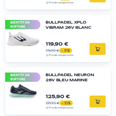
Prix de comparaison
BIENTÔT EN
BULLPADEL XPLO
RUPTURE
VIBRAM 26V BLANC
119,90 €
174,90 €
- 31%
Prix de comparaison
BIENTÔT EN
BULLPADEL NEURON
RUPTURE
26V BLEU MARINE
125,90 €
139,90 €
- 10%
Prix de comparaison