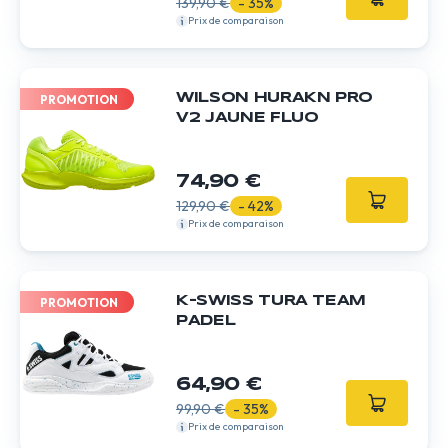
139,90 €
- 35%
Prix de comparaison
WILSON HURAKN PRO
PROMOTION
V2 JAUNE FLUO
74,90 €
129,90 €
- 42%
Prix de comparaison
K-SWISS TURA TEAM
PROMOTION
PADEL
64,90 €
99,90 €
- 35%
Prix de comparaison