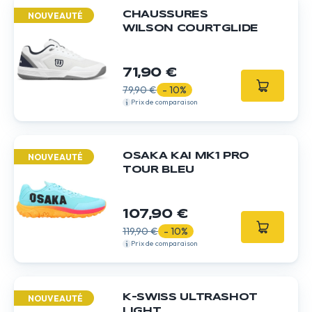
CHAUSSURES
NOUVEAUTÉ
WILSON COURTGLIDE
71,90 €
79,90 €
- 10%
Prix de comparaison
OSAKA KAI MK1 PRO
NOUVEAUTÉ
TOUR BLEU
107,90 €
119,90 €
- 10%
Prix de comparaison
K-SWISS ULTRASHOT
NOUVEAUTÉ
LIGHT