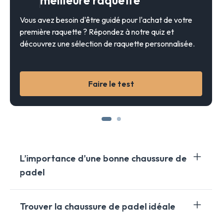
meilleure raquette
Vous avez besoin d'être guidé pour l'achat de votre
première raquette ? Répondez à notre quiz et
découvrez une sélection de raquette personnalisée.
Faire le test
L’importance d'une bonne chaussure de
padel
Il existe de nombreuse marques qui fabriquent des
Trouver la chaussure de padel idéale
chaussures de padel
Bullpadel
,
Adidas
,
Babolat
,
Nox
,