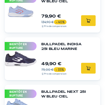
RUPTURE
W BLEU CIEL
79,90 €
134,90 €
- 40%
Prix de comparaison
BIENTÔT EN
BULLPADEL INDIGA
RUPTURE
25I BLEU MARINE
49,90 €
75,00 €
- 33%
Prix de comparaison
BIENTÔT EN
BULLPADEL NEXT 25I
RUPTURE
W BLEU CIEL