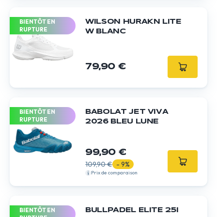
BIENTÔT EN
WILSON HURAKN LITE
RUPTURE
W BLANC
79,90 €
BIENTÔT EN
BABOLAT JET VIVA
RUPTURE
2026 BLEU LUNE
99,90 €
109,90 €
- 9%
Prix de comparaison
BIENTÔT EN
BULLPADEL ELITE 25I