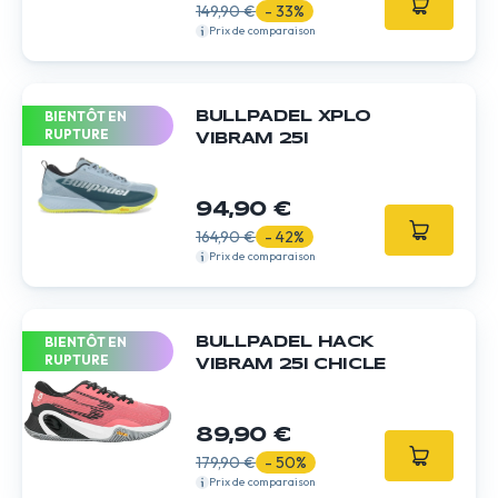
149,90 €
- 33%
Prix de comparaison
BIENTÔT EN
BULLPADEL XPLO
RUPTURE
VIBRAM 25I
94,90 €
164,90 €
- 42%
Prix de comparaison
BIENTÔT EN
BULLPADEL HACK
RUPTURE
VIBRAM 25I CHICLE
89,90 €
179,90 €
- 50%
Prix de comparaison