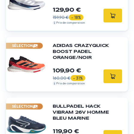
129,90 €
159,90 €
- 18%
Prix de comparaison
SÉLECTION
ADIDAS CRAZYQUICK
BOOST PADEL
ORANGE/NOIR
109,90 €
160,00 €
- 31%
Prix de comparaison
SÉLECTION
BULLPADEL HACK
VIBRAM 26V HOMME
BLEU MARINE
119,90 €