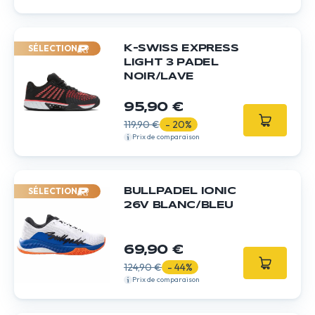
SÉLECTION
K-SWISS EXPRESS
LIGHT 3 PADEL
NOIR/LAVE
95,90 €
119,90 €
- 20%
Prix de comparaison
SÉLECTION
BULLPADEL IONIC
26V BLANC/BLEU
69,90 €
124,90 €
- 44%
Prix de comparaison