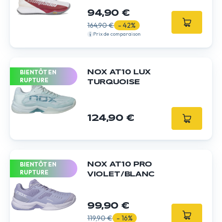
94,90 €
164,90 €
- 42%
Prix de comparaison
BIENTÔT EN
NOX AT10 LUX
RUPTURE
TURQUOISE
124,90 €
BIENTÔT EN
NOX AT10 PRO
RUPTURE
VIOLET/BLANC
99,90 €
119,90 €
- 16%