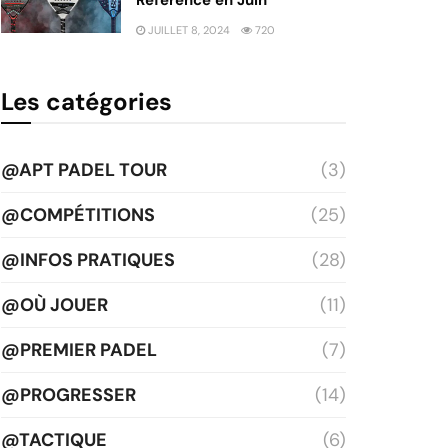
JUILLET 8, 2024
720
Les catégories
@APT PADEL TOUR
(3)
@COMPÉTITIONS
(25)
@INFOS PRATIQUES
(28)
@OÙ JOUER
(11)
@PREMIER PADEL
(7)
@PROGRESSER
(14)
@TACTIQUE
(6)