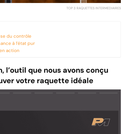
TOP 3 RAQUETTES INTERMEDIAIRES
ise du contrôle
sance à l’état pur
 en action
 l’outil que nous avons conçu
uver votre raquette idéale