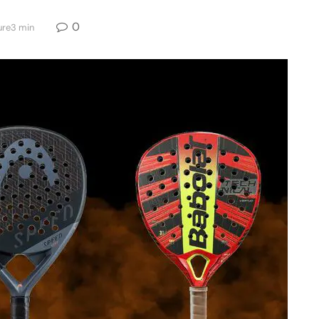
0
ure3 min