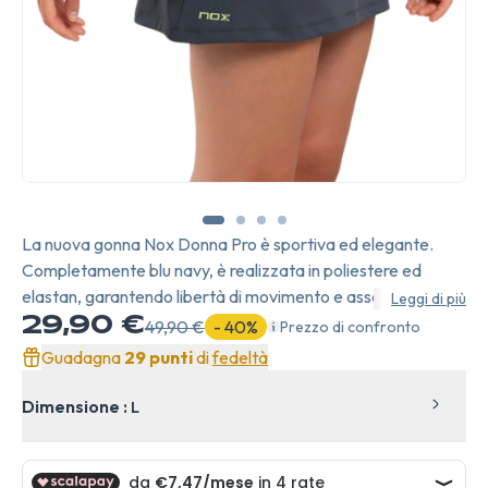
La nuova gonna Nox Donna Pro è sportiva ed elegante.
Completamente blu navy, è realizzata in poliestere ed
elastan, garantendo libertà di movimento e assorbimento
Leggi di più
del sudore.
29,90 €
49,90 €
- 40%
Prezzo di confronto
Guadagna
29 punti
di
fedeltà
Dimensione :
L