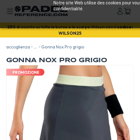
Notre site Web utilise des cookies pour vou
confidentialité.
25%
di sconto su tutte le borse e le scarpe Wilson con il
codice:
WILSON25
accoglienza
...
Gonna Nox Pro grigio
GONNA NOX PRO GRIGIO
PROMOZIONE