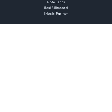
Note Legali
Resi & Rimborsi
I Nostri Partner