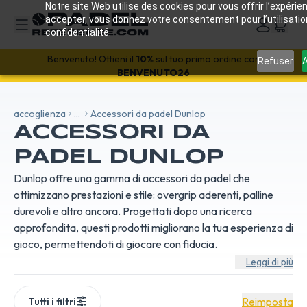
Notre site Web utilise des cookies pour vous offrir l’expérien
accepter, vous donnez votre consentement pour l’utilisati
confidentialité.
Refuser
A
SALDI!
-18%
con il codice SALES18 🔥
Benvenuto! Ottieni il
10%
sul tuo primo ordine con
BENVENUTO26
accoglienza
...
Accessori da padel Dunlop
ACCESSORI DA
PADEL DUNLOP
Dunlop offre una gamma di accessori da padel che
ottimizzano prestazioni e stile: overgrip aderenti, palline
durevoli e altro ancora. Progettati dopo una ricerca
approfondita, questi prodotti migliorano la tua esperienza di
gioco, permettendoti di giocare con fiducia.
Leggi di più
Reimposta
Tutti i filtri