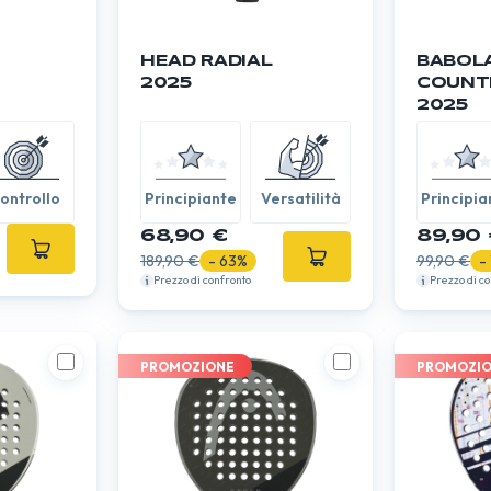
HEAD RADIAL
BABOL
2025
COUNTE
2025
ontrollo
Principiante
Versatilità
Principia
68,90 €
89,90 
189,90 €
- 63%
99,90 €
-
Prezzo di confronto
Prezzo di c
PROMOZIONE
PROMOZI