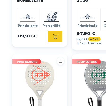
BOMBA LITE
2026
Principiante
Versatilità
Principiante
C
67,90 €
119,90 €
99,90 €
- 32%
Prezzo di confronto
PROMOZIONE
PROMOZIONE