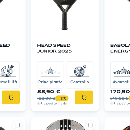
PEED
HEAD SPEED
BABOL
JUNIOR 2025
ENERG
rsatilità
Principiante
Controllo
Avanzato
Esperto
88,90 €
170,90
100,00 €
- 11%
240,00 €
Prezzo di confronto
Prezzo di c