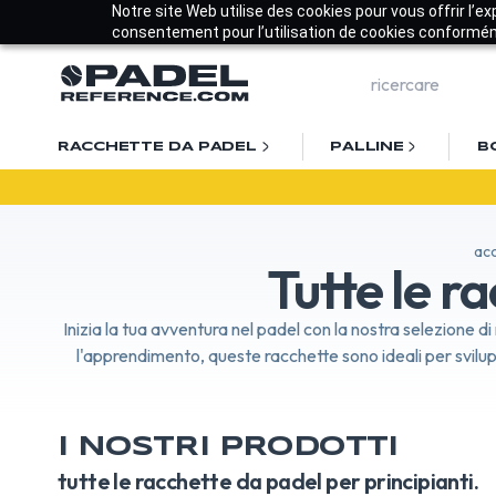
Notre site Web utilise des cookies pour vous offrir l’e
consentement pour l’utilisation de cookies conforméme
RACCHETTE DA PADEL
PALLINE
B
ac
Tutte le r
Inizia la tua avventura nel padel con la nostra selezione 
l'apprendimento, queste racchette sono ideali per svilupp
I NOSTRI PRODOTTI
tutte le racchette da padel per principianti.