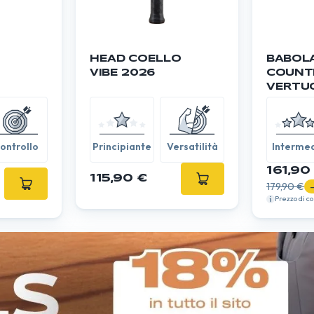
HEAD COELLO
BABOL
VIBE 2026
COUNT
VERTU
ontrollo
Principiante
Versatilità
Interme
161,90
115,90 €
179,90 €
Prezzo di c