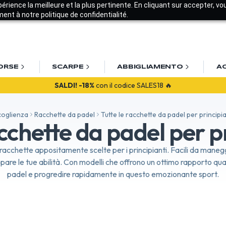
xpérience la meilleure et la plus pertinente. En cliquant sur accepter, v
nt à notre politique de confidentialité.
ORSE
SCARPE
ABBIGLIAMENTO
A
SALDI!
-18%
con il codice SALES18 🔥
coglienza
Racchette da padel
Tutte le racchette da padel per principia
acchette da padel per pr
di racchette appositamente scelte per i principianti. Facili da mane
are le tue abilità. Con modelli che offrono un ottimo rapporto qual
padel e progredire rapidamente in questo emozionante sport.