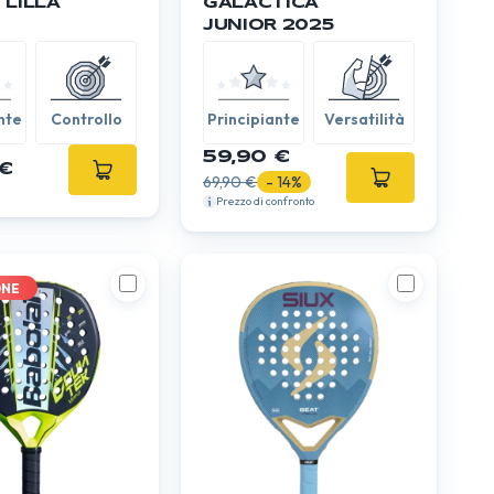
 LILLA
GALACTICA
JUNIOR 2025
nte
Controllo
Principiante
Versatilità
59,90 €
€
69,90 €
- 14%
Prezzo di confronto
ONE