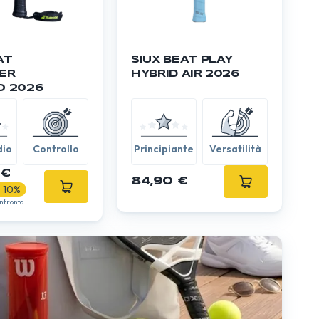
AT
SIUX BEAT PLAY
ER
HYBRID AIR 2026
O 2026
dio
Controllo
Principiante
Versatilità
 €
84,90 €
- 10%
onfronto