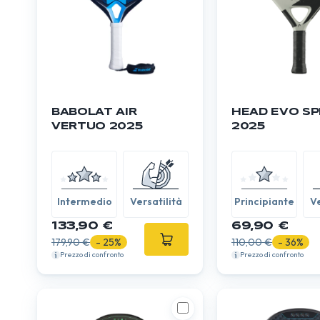
BABOLAT AIR
HEAD EVO S
VERTUO 2025
2025
Intermedio
Versatilità
Principiante
Ve
133,90 €
69,90 €
179,90 €
- 25%
110,00 €
- 36%
Prezzo di confronto
Prezzo di confronto