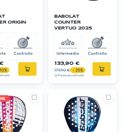
AT
BABOLAT
R ORIGIN
COUNTER
VERTUO 2025
nte
Controllo
Intermedio
Controllo
€
133,90 €
 10%
179,90 €
- 25%
onfronto
Prezzo di confronto
ONE