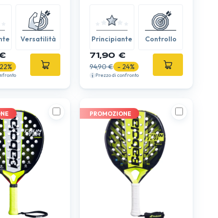
nte
Versatilità
Principiante
Controllo
€
71,90 €
 22%
94,90 €
- 24%
onfronto
Prezzo di confronto
ONE
PROMOZIONE