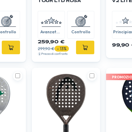
TOUR LTD ROSA
V2 LITE
ontrollo
Avanzato /
Controllo
Principia
Esperto
259,90 €
99,90 
299,90 €
- 13%
Prezzo di confronto
PROMOZI