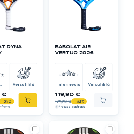
AT DYNA
BABOLAT AIR
Y
VERTUO 2026
 /
Versatilità
Intermedio
Versatilità
 €
119,90 €
- 28%
179,90 €
- 33%
onfronto
Prezzo di confronto