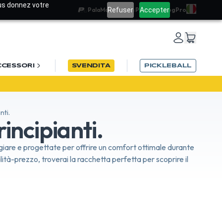
ous donnez votre
Refuser
Accepter
PalaMatch
Team PadelRef
Blog
Pro
CCESSORI
SVENDITA
PICKLEBALL
nti.
incipianti.
ggiare e progettate per offrire un comfort ottimale durante
ità-prezzo, troverai la racchetta perfetta per scoprire il