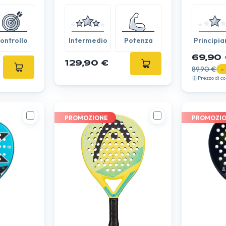
ontrollo
Intermedio
Potenza
Principia
69,90 
129,90 €
89,90 €
-
Prezzo di c
PROMOZIONE
PROMOZI