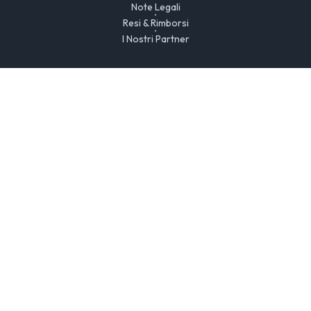
Note Legali
Resi & Rimborsi
I Nostri Partner