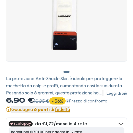
La protezione Anti-Shock-Skin è ideale per proteggere la
racchetta da colpi e graffi, aumentando così la sua durata.
Pesando solo 6 grammi, questa protezione ha
Leggi di più
praticamente nessun impatto sul peso e sull'equilibrio della
6,90 €
10,95 €
- 36%
Prezzo di confronto
racchetta.
Guadagna
6 punti
di
fedeltà