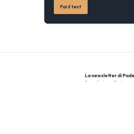
Fai il test
La newsletter di Pad
Ricevi le tue offerte pe