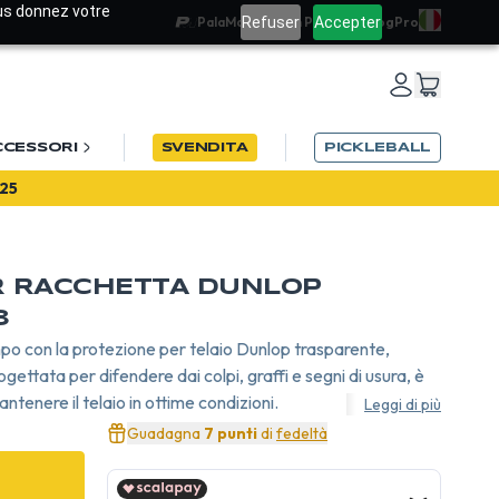
ous donnez votre
Refuser
Accepter
PalaMatch
Team PadelRef
Blog
Pro
CCESSORI
SVENDITA
PICKLEBALL
25
R RACCHETTA DUNLOP
3
mpo con la protezione per telaio Dunlop trasparente,
ogettata per difendere dai colpi, graffi e segni di usura, è
ntenere il telaio in ottime condizioni.
Leggi di più
Guadagna
7 punti
di
fedeltà