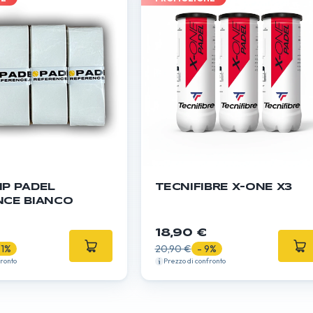
IP PADEL
TECNIFIBRE X-ONE X3
NCE BIANCO
18,90 €
31%
20,90 €
- 9%
fronto
Prezzo di confronto