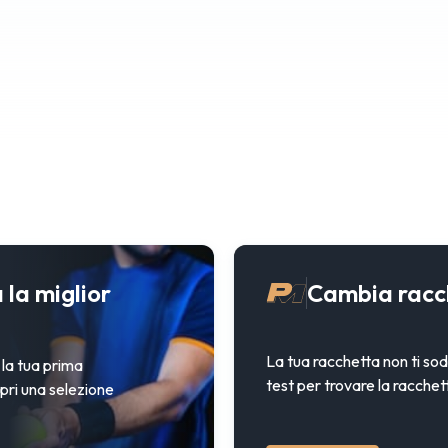
 la miglior
Cambia racc
La tua racchetta non ti sodd
 la tua prima
test per trovare la racchet
opri una selezione