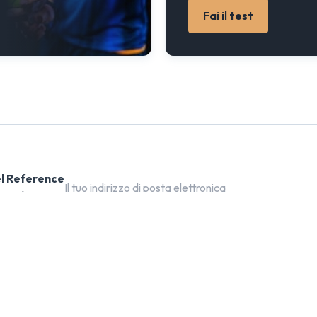
Fai il test
el Reference
rsonalizzate