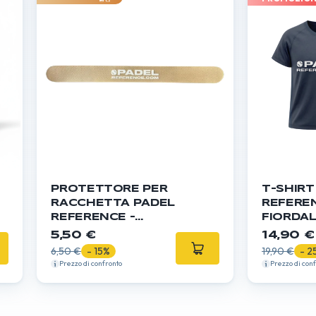
PROTETTORE PER
T-SHIRT
RACCHETTA PADEL
REFERE
REFERENCE -
FIORDAL
TRASPARENTE
5,50 €
14,90 €
6,50 €
- 15%
19,90 €
- 2
Prezzo di confronto
Prezzo di con