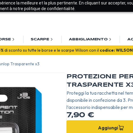
xpérience la meilleure et la plus pertinente. En cliquant sur accepter, v
nt à notre politique de confidentialité.
ORSE
SCARPE
ABBIGLIAMENTO
A
Benvenuto! Ottieni il
10%
sul tuo primo ordine con
BENVENUTO26
unlop Trasparente x3
5%
di sconto su tutte le borse e le scarpe Wilson con il
codice: WILSON
PROTEZIONE PE
TRASPARENTE X
Proteggi la tua racchetta nel te
disponibile in confezione da 3. Pr
l’accessorio indispensabile per ma
7,90 €
Aggiungi