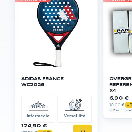
ADIDAS FRANCE
OVERGR
WC2026
REFERE
X4
6,90 €
10,00 €
- 
Prezzo di con
Intermedio
Versatilità
124,90 €