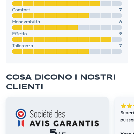
Comfort
7
Manovrabilità
6
Effetto
9
Tolleranza
7
COSA DICONO I NOSTRI
CLIENTI
Superb
puissan
5