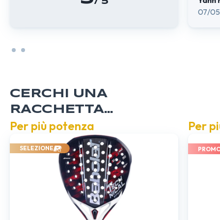
Yann 
/ 5
07/05
CERCHI UNA
RACCHETTA...
Per più potenza
Per pi
SELEZIONE
PROMO