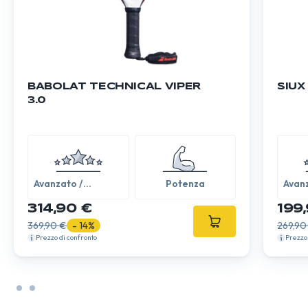
BABOLAT TECHNICAL VIPER
SIUX
3.0
Avanzato /
Potenza
Avanz
Esperto
Espe
314,90 €
199
369,90 €
- 14%
269,90
Prezzo di confronto
Prezzo 