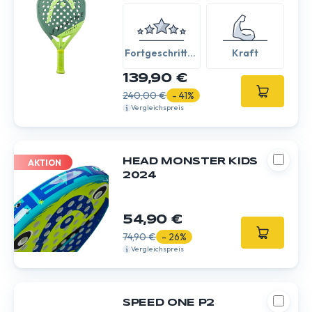
Fortgeschritten
Kraft
/ Experte
139,90 €
240,00 €
- 41%
Vergleichspreis
HEAD MONSTER KIDS
AKTION
2024
54,90 €
74,90 €
- 26%
Vergleichspreis
SPEED ONE P2