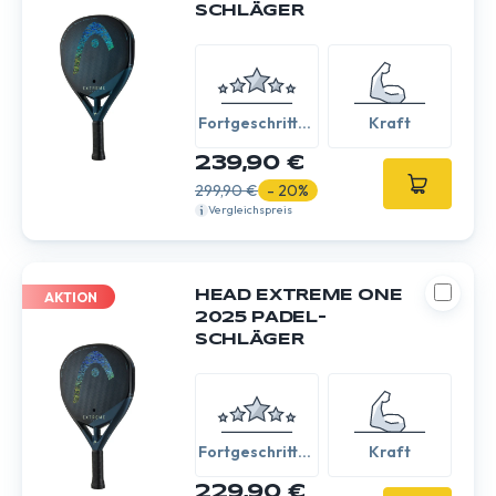
SCHLÄGER
Fortgeschritten
Kraft
/ Experte
239,90 €
299,90 €
- 20%
Vergleichspreis
HEAD EXTREME ONE
AKTION
2025 PADEL-
SCHLÄGER
Fortgeschritten
Kraft
/ Experte
229,90 €