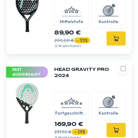
Mittelstufe
Kontrolle
89,90 €
200,00 €
- 55%
Vergleichspreis
FAST
HEAD GRAVITY PRO
AUSVERKAUFT
2024
Fortgeschritten
Kontrolle
/ Experte
169,90 €
239,90 €
- 29%
Vergleichspreis