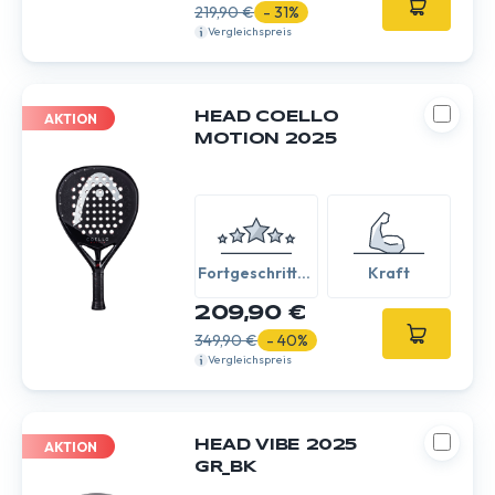
219,90 €
- 31%
Vergleichspreis
HEAD COELLO
AKTION
MOTION 2025
Fortgeschritten
Kraft
/ Experte
209,90 €
349,90 €
- 40%
Vergleichspreis
HEAD VIBE 2025
AKTION
GR_BK