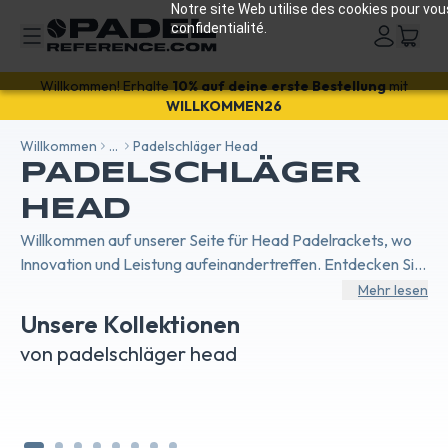
Notre site Web utilise des cookies pour vou
confidentialité.
Willkommen! Erhalte
10% auf deine erste Bestellung
mit
WILLKOMMEN26
Willkommen
...
Padelschläger Head
PADELSCHLÄGER
HEAD
Willkommen auf unserer Seite für Head Padelrackets, wo
Innovation und Leistung aufeinandertreffen. Entdecken Sie
die Speed-Reihe für unübertroffene Reaktionsfähigkeit,
Mehr lesen
Extreme für explosive Kraft, Radical für die perfekte
Unsere Kollektionen
Balance zwischen Kontrolle und Kraft und Sephyr, ideal für
PADELSCHLÄGER HEAD
HE
von padelschläger head
Komfort und Handhabbarkeit. Jede Serie ist darauf
EXTREME
PA
ausgelegt, den spezifischen Bedürfnissen von Padel-
Spielern gerecht zu werden, von Anfängern bis zu Profis.
Mit Head Padelrackets bringen Sie Ihr Spiel auf ein neues