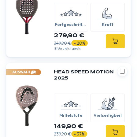
Fortgeschritten
Kraft
/ Experte
279,90 €
349,90 €
- 20%
Vergleichspreis
AUSWAHL
HEAD SPEED MOTION
2025
Mittelstufe
Vielseitigkeit
149,90 €
239,90 €
- 37%