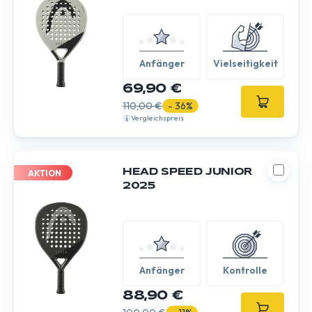
Anfänger
Vielseitigkeit
69,90 €
110,00 €
- 36%
Vergleichspreis
HEAD SPEED JUNIOR
AKTION
2025
Anfänger
Kontrolle
88,90 €