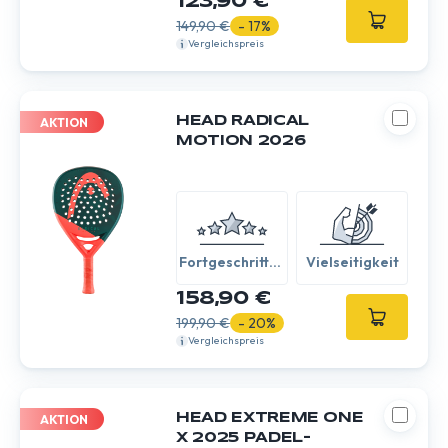
123,90 €
149,90 €
- 17%
Vergleichspreis
HEAD RADICAL
AKTION
MOTION 2026
Fortgeschritten
Vielseitigkeit
/ Experte
158,90 €
199,90 €
- 20%
Vergleichspreis
HEAD EXTREME ONE
AKTION
X 2025 PADEL-