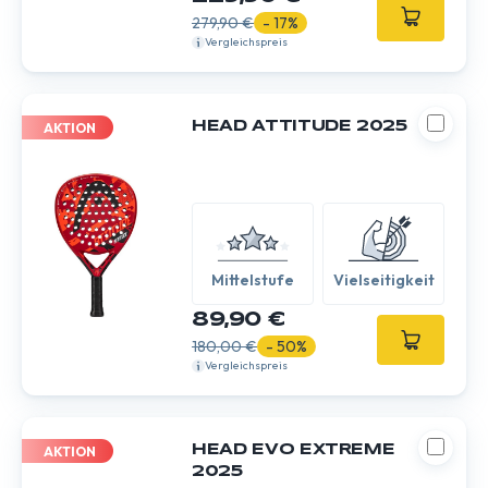
279,90 €
- 17%
Vergleichspreis
HEAD ATTITUDE 2025
AKTION
Mittelstufe
Vielseitigkeit
89,90 €
180,00 €
- 50%
Vergleichspreis
HEAD EVO EXTREME
AKTION
2025