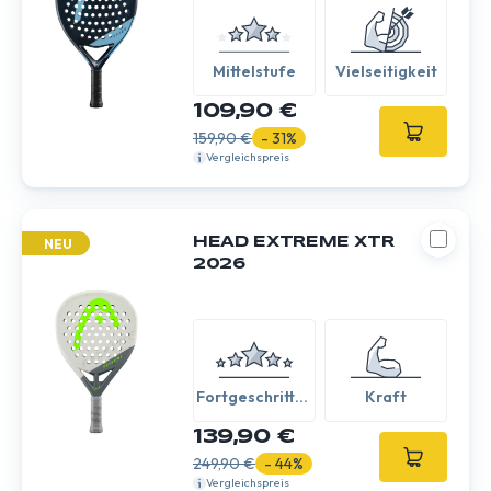
Mittelstufe
Vielseitigkeit
109,90 €
159,90 €
- 31%
Vergleichspreis
HEAD EXTREME XTR
NEU
2026
Fortgeschritten
Kraft
/ Experte
139,90 €
249,90 €
- 44%
Vergleichspreis