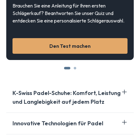
Brauchen Sie eine Anleitung für Ihren ersten
Schlägerkauf? Beantworten Sie unser Quiz und
entdecken Sie eine personalisierte Schlägerauswahl.
Den Test machen
K-Swiss Padel-Schuhe: Komfort, Leistung
und Langlebigkeit auf jedem Platz
Eine ikonische Marke im Dienst des Padelsports
Innovative Technologien für Padel
Seit Jahrzehnten steht
K-Swiss
für hochwertige
Sportschuhe mit echtem Know-how. Ursprünglich auf