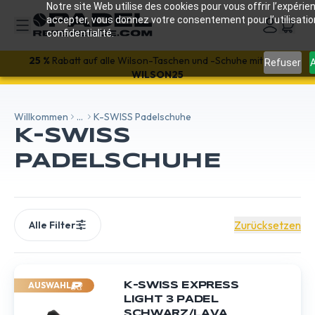
Notre site Web utilise des cookies pour vous offrir l’expérien
accepter, vous donnez votre consentement pour l’utilisati
confidentialité.
Willkommen! Erhalte
10% auf deine erste Bestellung
mit
Refuser
A
WILLKOMMEN26
25 %
Rabatt auf alle Wilson-Taschen und -Schuhe mit dem:
WILSON25
Willkommen
...
K-SWISS Padelschuhe
K-SWISS
PADELSCHUHE
Zurücksetzen
Alle Filter
AUSWAHL
K-SWISS EXPRESS
LIGHT 3 PADEL
SCHWARZ/LAVA