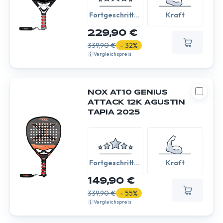
Fortgeschritten
Kraft
/ Experte
229,90 €
339,90 €
- 32%
Vergleichspreis
NOX AT10 GENIUS
ATTACK 12K AGUSTIN
TAPIA 2025
Fortgeschritten
Kraft
/ Experte
149,90 €
339,90 €
- 55%
Vergleichspreis