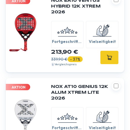
NOX EA10 VENTUS
AKTION
HYBRID 12K XTREM
2026
Fortgeschritten
Vielseitigkeit
/ Experte
213,90 €
339,90 €
- 37%
Vergleichspreis
NOX AT10 GENIUS 12K
AKTION
ALUM XTREM LITE
2026
Fortgeschritten
Vielseitigkeit