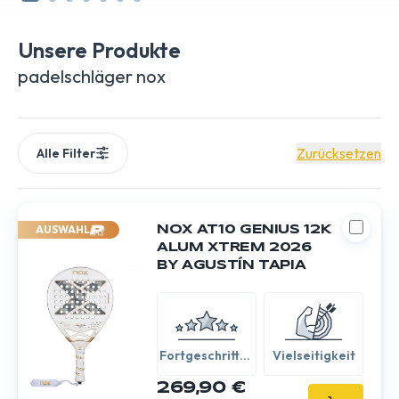
Zugänglichkeit bieten. Die Nox Equation hingegen ist
perfekt für diejenigen, die schnelle Fortschritte machen
Unsere Produkte
möchten. Mit den Nox Padelrackets heben Sie Ihr Spiel auf
eine neue Ebene.
padelschläger nox
Zurücksetzen
Alle Filter
AUSWAHL
NOX AT10 GENIUS 12K
ALUM XTREM 2026
BY AGUSTÍN TAPIA
Fortgeschritten
Vielseitigkeit
/ Experte
269,90 €