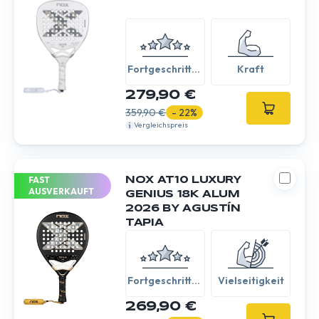
Fortgeschritten
Kraft
/ Experte
279,90 €
359,90 €
- 22%
Vergleichspreis
FAST
NOX AT10 LUXURY
AUSVERKAUFT
GENIUS 18K ALUM
2026 BY AGUSTÍN
TAPIA
Fortgeschritten
Vielseitigkeit
/ Experte
269,90 €