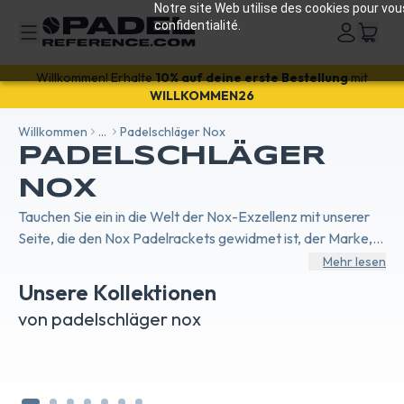
Notre site Web utilise des cookies pour vou
confidentialité.
Willkommen! Erhalte
10% auf deine erste Bestellung
mit
WILLKOMMEN26
Willkommen
...
Padelschläger Nox
PADELSCHLÄGER
NOX
Tauchen Sie ein in die Welt der Nox-Exzellenz mit unserer
Seite, die den Nox Padelrackets gewidmet ist, der Marke,
die vom Wunderkind Agustin Tapia gewählt wurde.
Mehr lesen
Entdecken Sie die Nox AT10-Serie, die in Zusammenarbeit
Unsere Kollektionen
mit Tapia entwickelt wurde und Kraft und Präzision für eine
PADELSCHLÄGER NOX
NO
von padelschläger nox
kompromisslose Leistung vereint. Erkunden Sie das
AT10
PA
legendäre Nox ML10, eine Referenz für Spieler, die nach
Balance und Kontrolle suchen. Verpassen Sie nicht die Nox
X-One, ideal für neue Enthusiasten, die Qualität und