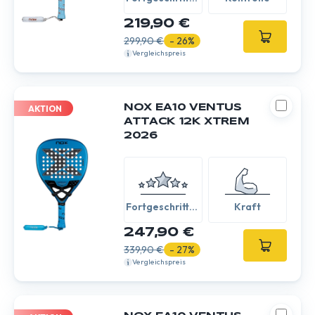
/ Experte
219,90 €
299,90 €
- 26%
Vergleichspreis
NOX EA10 VENTUS
AKTION
ATTACK 12K XTREM
2026
Fortgeschritten
Kraft
/ Experte
247,90 €
339,90 €
- 27%
Vergleichspreis