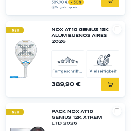
389,90 €
- 30%
Vergleichspreis
NOX AT10 GENIUS 18K
NEU
ALUM BUENOS AIRES
2026
Fortgeschritten
Vielseitigkeit
/ Experte
389,90 €
PACK NOX AT10
NEU
GENIUS 12K XTREM
LTD 2026