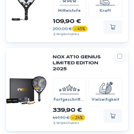
Mittelstufe
Kraft
109,90 €
200,00 €
- 45%
Vergleichspreis
NOX AT10 GENIUS
LIMITED EDITION
2025
Fortgeschritten
Vielseitigkeit
/ Experte
339,90 €
449,90 €
- 24%
Vergleichspreis