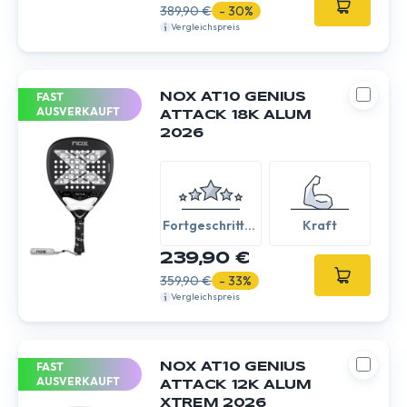
389,90 €
- 30%
Vergleichspreis
FAST
NOX AT10 GENIUS
AUSVERKAUFT
ATTACK 18K ALUM
2026
Fortgeschritten
Kraft
/ Experte
239,90 €
359,90 €
- 33%
Vergleichspreis
FAST
NOX AT10 GENIUS
AUSVERKAUFT
ATTACK 12K ALUM
XTREM 2026