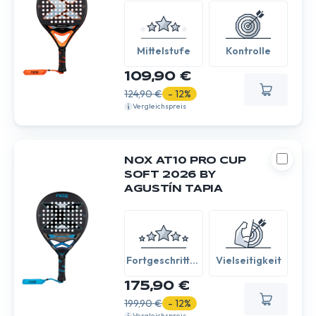
Mittelstufe
Kontrolle
109,90 €
124,90 €
- 12%
Vergleichspreis
NOX AT10 PRO CUP
SOFT 2026 BY
AGUSTÍN TAPIA
Fortgeschritten
Vielseitigkeit
/ Experte
175,90 €
199,90 €
- 12%
Vergleichspreis