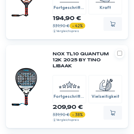
Fortgeschritten
Kraft
/ Experte
194,90 €
339,90 €
- 42%
Vergleichspreis
NOX TL10 QUANTUM
12K 2025 BY TINO
LIBAAK
Fortgeschritten
Vielseitigkeit
/ Experte
209,90 €
339,90 €
- 38%
Vergleichspreis