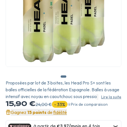
Proposées par lot de 3 boites, les Head Pro S+ sont les
balles officielles de la fédération Espagnole. Balles à usage
intensif avec noyau en caoutchouc sous pression, elles sont
Lire la suite
adaptées à tout type de joueur et de niveau.
15,90 €
24,00 €
- 33%
Prix de comparaison
Gagnez
15 points
de
fidélité