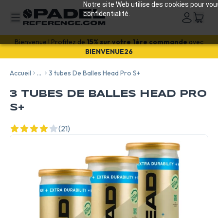
Notre site Web utilise des cookies pour vou
confidentialité.
EXCEPTIONNEL
! 20
% de remise
avec "SUMMER20"
Accueil
...
3 tubes De Balles Head Pro S+
3 TUBES DE BALLES HEAD PRO
S+
(21)