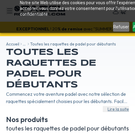
Notre site Web utilise des cookies pour vous offrir l’expérien
accepter, vous donnez votre consentement pour l’utilisati
confidentialité.
Refuser
A
EXCEPTIONNEL
! 20
% de remise
avec "SUMMER20"
Accueil
...
Toutes les raquettes de padel pour débutants
TOUTES LES
RAQUETTES DE
PADEL POUR
DÉBUTANTS
Commencez votre aventure padel avec notre sélection de
raquettes spécialement choisies pour les débutants. Faciles
à manier et conçues pour offrir un confort optimal lors de
Lire la suite
l'apprentissage, ces raquettes sont idéales pour
Nos produits
développer vos compétences. Avec des modèles offrant un
toutes les raquettes de padel pour débutants
excellent rapport qualité-prix, vous trouverez la raquette