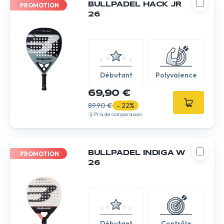
BULLPADEL HACK JR
PROMOTION
26
Débutant
Polyvalence
69,90 €
89,90 €
- 22%
Prix de comparaison
BULLPADEL INDIGA W
PROMOTION
26
Débutant
Contrôle