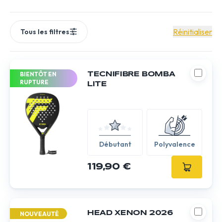
parfaite pour découvrir le padel et progresser rapidement
dans ce sport passionnant.
Réinitialiser
Tous les filtres
BIENTÔT EN
TECNIFIBRE BOMBA
RUPTURE
LITE
Débutant
Polyvalence
119,90 €
HEAD XENON 2026
NOUVEAUTÉ