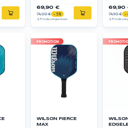
69,90 €
69,90 
74,00 €
- 5%
74,90 €
-
Prix de comparaison
Prix de com
PROMOTION
PROMOTI
CE
WILSON FIERCE
WILSON
MAX
EDGELE