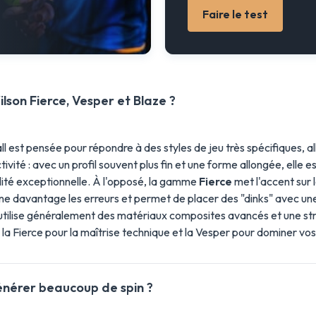
Faire le test
lson Fierce, Vesper et Blaze ?
st pensée pour répondre à des styles de jeu très spécifiques, allan
ctivité : avec un profil souvent plus fin et une forme allongée, elle
ilité exceptionnelle. À l'opposé, la gamme
Fierce
met l'accent sur 
nne davantage les erreurs et permet de placer des "dinks" avec u
e utilise généralement des matériaux composites avancés et une str
é, la Fierce pour la maîtrise technique et la Vesper pour dominer vo
énérer beaucoup de spin ?