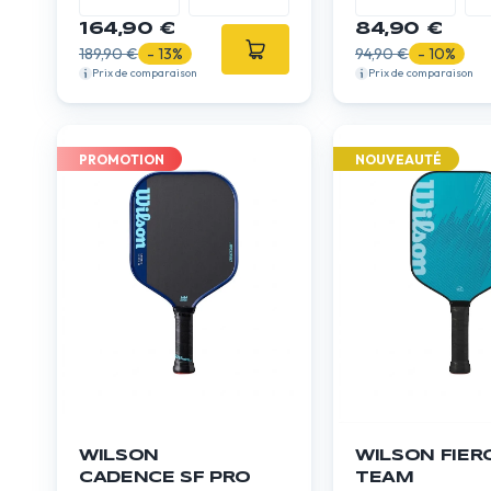
expert
164,90 €
84,90 €
189,90 €
- 13%
94,90 €
- 10%
Prix de comparaison
Prix de comparaison
PROMOTION
NOUVEAUTÉ
WILSON
WILSON FIER
CADENCE SF PRO
TEAM