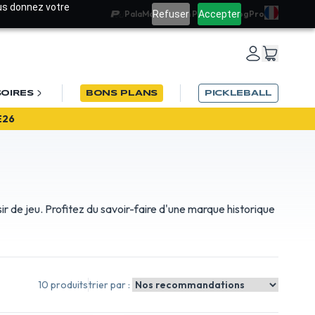
ous donnez votre
Refuser
Accepter
PalaMatch
Team PadelRef
Blog
Pro
OIRES
BONS PLANS
PICKLEBALL
E26
ir de jeu. Profitez du savoir-faire d'une marque historique
10 produits
trier par :