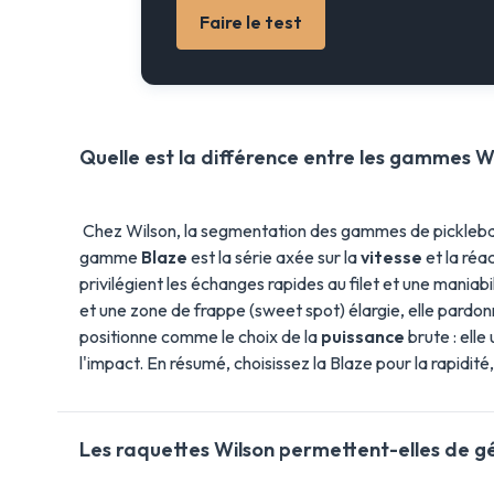
Faire le test
Quelle est la différence entre les gammes Wi
Chez Wilson, la segmentation des gammes de pickleball e
gamme
Blaze
est la série axée sur la
vitesse
et la réa
privilégient les échanges rapides au filet et une maniab
et une zone de frappe (sweet spot) élargie, elle pardo
positionne comme le choix de la
puissance
brute : ell
l'impact. En résumé, choisissez la Blaze pour la rapidit
Les raquettes Wilson permettent-elles de g