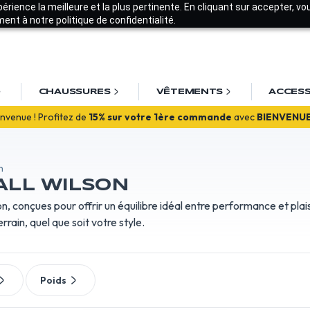
xpérience la meilleure et la plus pertinente. En cliquant sur accepter, v
nt à notre politique de confidentialité.
CHAUSSURES
VÊTEMENTS
ACCESS
EXCEPTIONNEL
! 20
% de remise
avec "SUMMER20"
nvenue ! Profitez de
15% sur votre 1ère commande
avec
BIENVENU
n
ALL WILSON
, conçues pour offrir un équilibre idéal entre performance et plais
rain, quel que soit votre style.
Poids