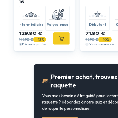
16
Intermédiaire
Polyvalence
Débutant
C
129,90 €
71,90 €
149,90 €
- 13%
79,90 €
- 10%
Prix de comparaison
Prix de comparaison
Premier achat, trouvez 
raquette
Vous avez besoin d'être guidé pour l'acha
raquette ? Répondez à notre quiz et déco
de raquette personnalisée.