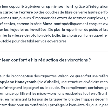
 leur capacité à générer un
spin important
, grâce à l'intégrati
en
carbone texturé
ou des couches de fibre de verre haute perfor
met aux joueurs d'imprimer des effets de rotation complexes, qu'i
 récentes, comme la série
Blaze
, sont spécifiquement conçues ave
ur les trajectoires travaillées. De plus, la répartition du poids et la
nter la vitesse de rotation de la balle. En choisissant une raquett
utable pour déstabiliser vos adversaires.
 leur confort et la réduction des vibrations ?
œur de la conception des raquettes Wilson, ce qui en fait une référe
ropylene Honeycomb
(nid d'abeille), une structure alvéolaire re
lles n'atteignent le poignet ou le coude. En complément, certaine
ance qui filtrent les micro-vibrations résiduelles tout en offrant 
é : en minimisant la torsion de la raquette lors des frappes décent
ptez donc pour un matériel qui privilégie le bien-être du joueur, p