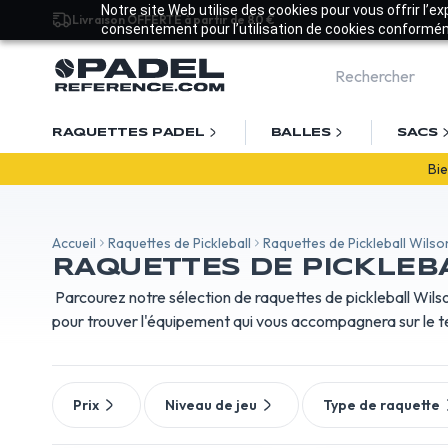
Notre site Web utilise des cookies pour vous offrir l’e
Livraison OFFERTE à partir de 80 €
consentement pour l’utilisation de cookies conforméme
RAQUETTES PADEL
BALLES
SACS
Bie
Accueil
Raquettes de Pickleball
Raquettes de Pickleball Wilso
RAQUETTES DE PICKLEB
Parcourez notre sélection de raquettes de pickleball Wilson
pour trouver l'équipement qui vous accompagnera sur le ter
Prix
Niveau de jeu
Type de raquette