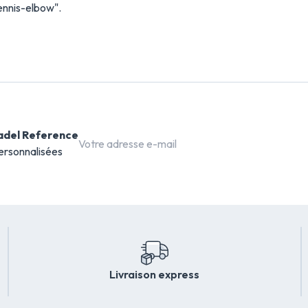
ennis-elbow".
adel Reference
ersonnalisées
Livraison express