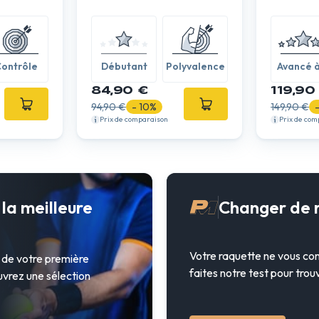
ontrôle
Débutant
Polyvalence
Avancé 
expert
84,90 €
119,90
94,90 €
- 10%
149,90 €
Prix de comparaison
Prix de com
la meilleure
Changer de 
Votre raquette ne vous conv
t de votre première
faites notre test pour trou
uvrez une sélection