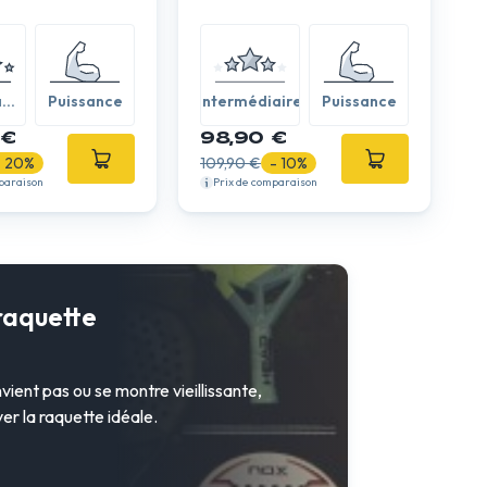
à
Puissance
Intermédiaire
Puissance
 €
98,90 €
- 20%
109,90 €
- 10%
paraison
Prix de comparaison
raquette
ient pas ou se montre vieillissante,
ver la raquette idéale.