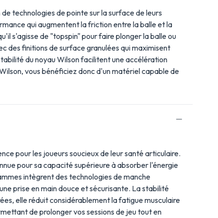
on de technologies de pointe sur la surface de leurs
mance qui augmentent la friction entre la balle et la
l s'agisse de "topspin" pour faire plonger la balle ou
c des finitions de surface granulées qui maximisent
 stabilité du noyau Wilson facilitent une accélération
e Wilson, vous bénéficiez donc d'un matériel capable de
nce pour les joueurs soucieux de leur santé articulaire.
connue pour sa capacité supérieure à absorber l'énergie
s gammes intègrent des technologies de manche
une prise en main douce et sécurisante. La stabilité
rées, elle réduit considérablement la fatigue musculaire
ermettant de prolonger vos sessions de jeu tout en