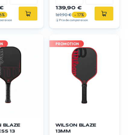
expert
€
139,90 €
 6%
169,90 €
- 17%
paraison
Prix de comparaison
ON
PROMOTION
 BLAZE
WILSON BLAZE
SS 13
13MM