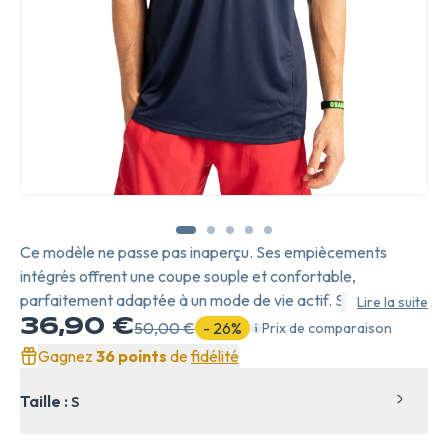
Ce modèle ne passe pas inaperçu. Ses empiècements
intégrés offrent une coupe souple et confortable,
parfaitement adaptée à un mode de vie actif. Son design
Lire la suite
moderne et épuré en fait une pièce phare, aussi bien sur le
36,90 €
50,00 €
- 26%
Prix de comparaison
terrain qu’en dehors.
Gagnez
36 points
de
fidélité
Taille :
S