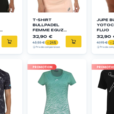
T-SHIRT
JUPE B
BULLPADEL
YOTOC
FEMME EGUZ
FLUO
BLEU
32,90 €
32,90 
43,55 €
- 24%
41,95 €
- 
Prix de comparaison
Prix de com
PROMOTION
PROMOTI