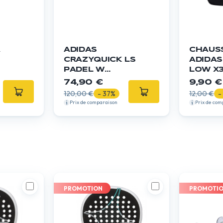
A
ADIDAS
CHAUS
CRAZYQUICK LS
ADIDAS
PADEL W
LOW X
LEMON/SILVER
74,90 €
9,90 €
120,00 €
- 37%
12,00 €
-
Prix de comparaison
Prix de com
PROMOTION
PROMOTI