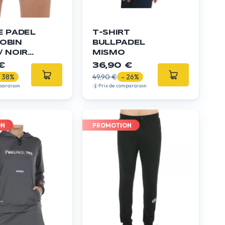
E PADEL
T-SHIRT
OBIN
BULLPADEL
/ NOIR
MISMO
€
36,90 €
- 38%
49,90 €
- 26%
paraison
Prix de comparaison
ON
PROMOTION