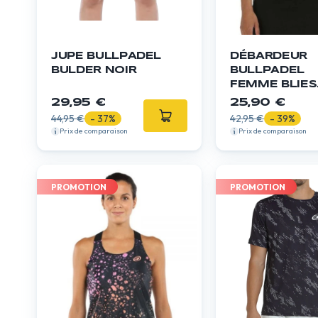
JUPE BULLPADEL
DÉBARDEUR
BULDER NOIR
BULLPADEL
FEMME BLIES
JAUNE FLUO
29,95 €
25,90 €
44,95 €
- 37%
42,95 €
- 39%
Prix de comparaison
Prix de comparaison
PROMOTION
PROMOTION