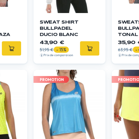
SWEAT SHIRT
SWEAT
BULLPADEL
BULLP
AZA
DUCIO BLANC
TONAL 
43,90 €
35,90 
51,95 €
- 15%
63,95 €
-
Prix de comparaison
Prix de com
PROMOTION
PROMOTI