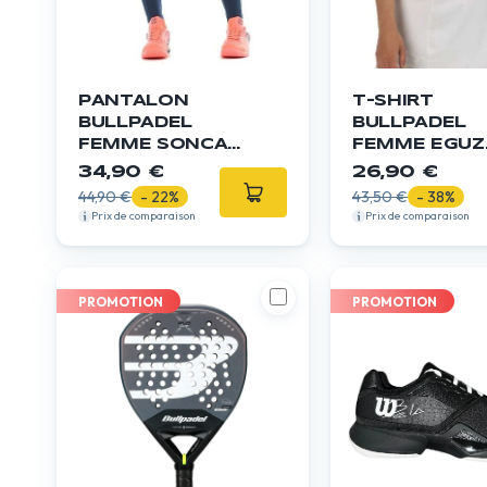
PANTALON
T-SHIRT
BULLPADEL
BULLPADEL
FEMME SONCA
FEMME EGUZ
AZUL NOCHE
ORANGE FLU
34,90 €
26,90 €
44,90 €
- 22%
43,50 €
- 38%
Prix de comparaison
Prix de comparaison
PROMOTION
PROMOTION