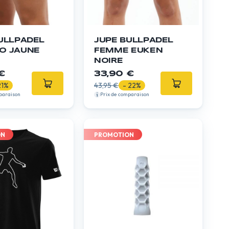
ULLPADEL
JUPE BULLPADEL
O JAUNE
FEMME EUKEN
NOIRE
€
33,90 €
21%
43,95 €
- 22%
paraison
Prix de comparaison
ON
PROMOTION