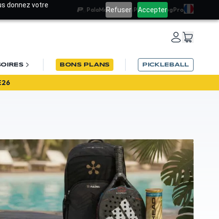
ous donnez votre
Refuser
Accepter
PalaMatch
Team PadelRef
Blog
Pro
OIRES
BONS PLANS
PICKLEBALL