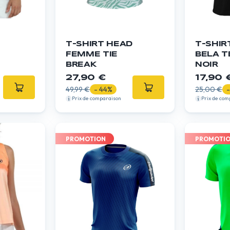
T-SHIRT HEAD
T-SHIR
FEMME TIE
BELA T
BREAK
NOIR
27,90 €
17,90 
49,99 €
- 44%
25,00 €
Prix de comparaison
Prix de com
PROMOTION
PROMOTI