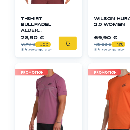
T-SHIRT
WILSON HUR
BULLPADEL
2.0 WOMEN
ALDER
BORDEAUX
28,90 €
69,90 €
49,90 €
- 50%
120,00 €
- 41%
Prix de comparaison
Prix de comparaison
PROMOTION
PROMOTION