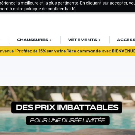
xpérience la meilleure et la plus pertinente. En cliquant sur accepter, v
nt à notre politique de confidentialité.
CHAUSSURES
VÊTEMENTS
ACCESS
EXCEPTIONNEL
! 20
% de remise
avec "SUMMER20"