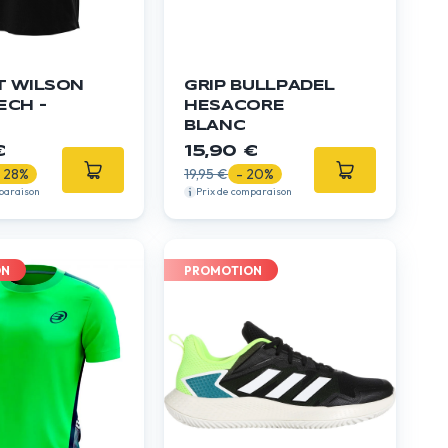
T WILSON
GRIP BULLPADEL
ECH -
HESACORE
BLANC
€
15,90 €
- 28%
19,95 €
- 20%
paraison
Prix de comparaison
ON
PROMOTION