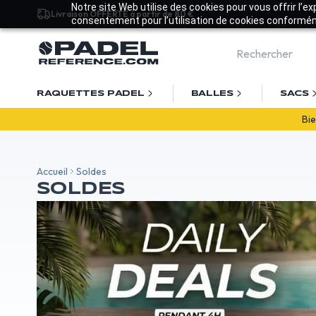
Notre site Web utilise des cookies pour vous offrir l’e
Livraison OFFERTE à partir de 80 €
consentement pour l’utilisation de cookies conforméme
RAQUETTES PADEL
BALLES
SACS
Accueil
Soldes
SOLDES