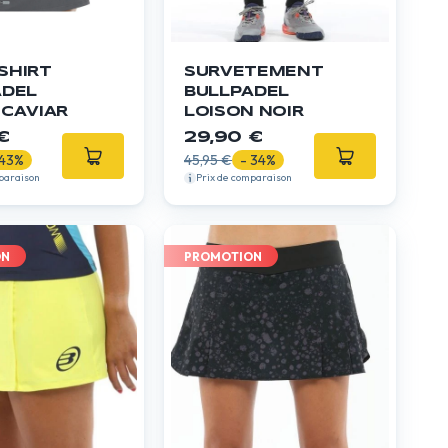
SHIRT
SURVETEMENT
ADEL
BULLPADEL
CAVIAR
LOISON NOIR
€
29,90 €
 43%
45,95 €
- 34%
paraison
Prix de comparaison
ON
PROMOTION