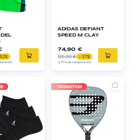
T
ADIDAS DEFIANT
ADEL
SPEED M CLAY
O
€
74,90 €
 52%
120,00 €
- 37%
paraison
Prix de comparaison
ON
PROMOTION