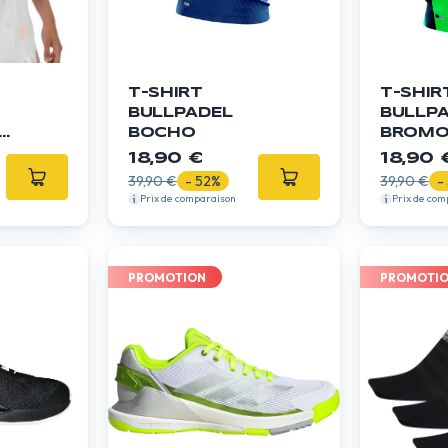
T-SHIRT
T-SHIR
BULLPADEL
BULLP
BOCHO
BROM
O
18,90 €
18,90 
39,90 €
- 52%
39,90 €
-
Prix de comparaison
Prix de com
PROMOTION
PROMOTI