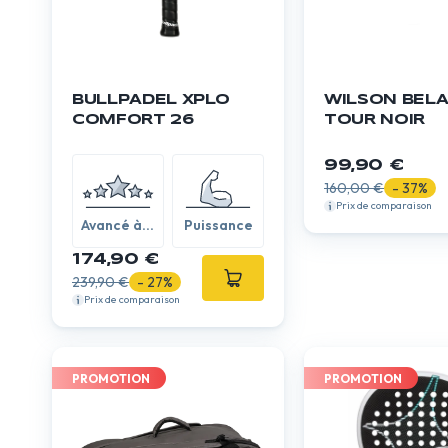
BULLPADEL XPLO
WILSON BEL
COMFORT 26
TOUR NOIR
99,90 €
160,00 €
- 37%
Prix de comparaison
Avancé à
Puissance
expert
174,90 €
239,90 €
- 27%
Prix de comparaison
PROMOTION
PROMOTION