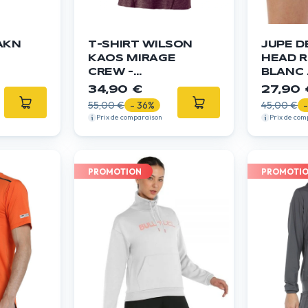
AKN
T-SHIRT WILSON
JUPE D
KAOS MIRAGE
HEAD R
CREW -
BLANC 
BORDEAUX
FEMME
34,90 €
27,90 
55,00 €
- 36%
45,00 €
Prix de comparaison
Prix de com
PROMOTION
PROMOTI