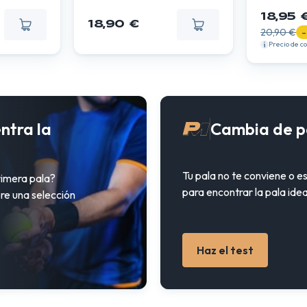
18,95 
18,90 €
20,90 €
-
Precio de 
ntra la
Cambia de p
Tu pala no te conviene o e
rimera pala?
para encontrar la pala idea
re una selección
Haz el test