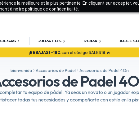
xpérience la meilleure et la plus pertinente. En cliquant sur accepter, v
nt à notre politique de confidentialité.
OLSAS
ZAPATOS
ROPA
ACCESO
¡REBAJAS!
-18%
con el código SALES18 🔥
bienvenida
Accesorios de Padel
Accesorios de Padel 4On
ccesorios de Padel 4
 completar tu equipo de pádel. Ya seas un novato o un jugador e
tisfacer todas tus necesidades y acompañarte con estilo en la pis