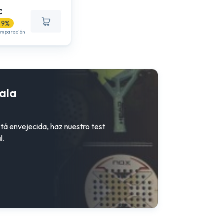
€
 9%
comparación
ala
stá envejecida, haz nuestro test
l.