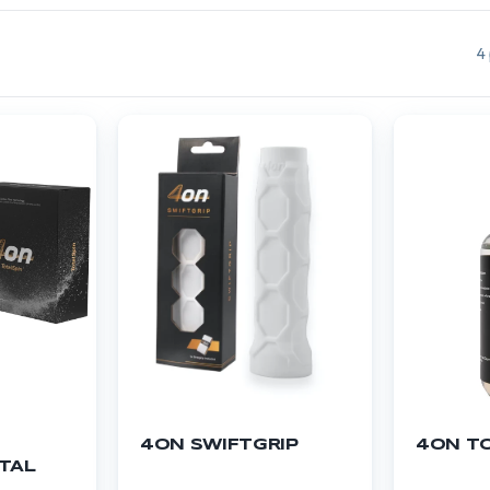
4
4ON SWIFTGRIP
4ON T
TAL