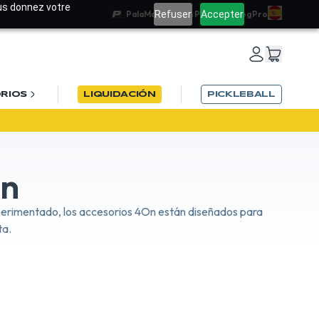
ous donnez votre
Refuser
Accepter
PalaMatch
Team PadelRef
Blog
Pro
RIOS
LIQUIDACIÓN
PICKLEBALL
On
xperimentado, los accesorios 4On están diseñados para
ta.