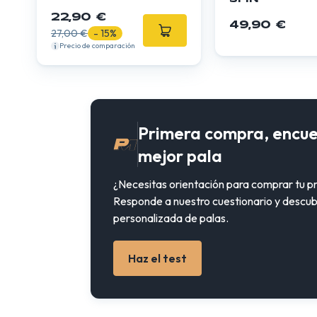
22,90 €
49,90 €
27,00 €
- 15%
Precio de comparación
Primera compra, encue
mejor pala
¿Necesitas orientación para comprar tu p
Responde a nuestro cuestionario y descub
personalizada de palas.
Haz el test