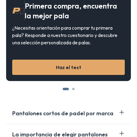
Primera compra, encuentra
la mejor pala
¿Necesitas orientación para comprar tu primera
pala? Responde a nuestro cuestionario y descubre
una selección personalizada de palas.
Haz el test
Pantalones cortos de padel por marca
En el dinámico mundo del padel, elegir la equipación
La importancia de elegir pantalones