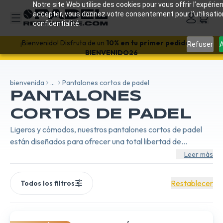
Notre site Web utilise des cookies pour vous offrir l’expérien
accepter, vous donnez votre consentement pour l’utilisati
confidentialité.
¡Bienvenido! Disfruta de un
10% en tu primer pedido
con
Refuser
A
BIENVENIDO26
bienvenida
...
Pantalones cortos de padel
PANTALONES
CORTOS DE PADEL
Ligeros y cómodos, nuestros pantalones cortos de padel
están diseñados para ofrecer una total libertad de
movimiento. Su tejido transpirable te mantendrá fresco y
Leer más
seco, incluso en los partidos más intensos.
Restablecer
Todos los filtros