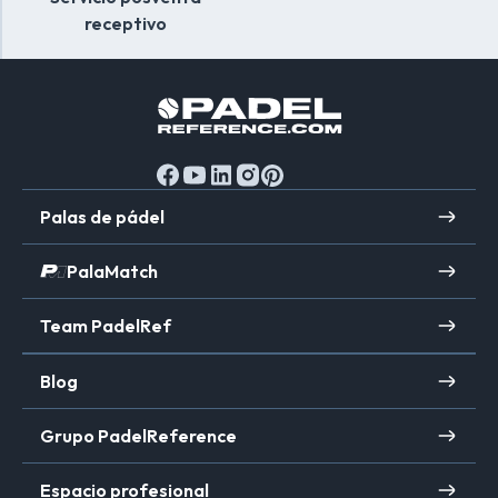
receptivo
tiempo que se benefician de un estilo elegante
adaptado a la estética del juego. En resumen, elegir
el pantalón corto de padel adecuado es una decisión
estratégica que puede marcar la diferencia. entre una
victoria contundente y una derrota frustrante en la
cancha.
Palas de pádel
PalaMatch
Team PadelRef
Blog
Grupo PadelReference
Espacio profesional