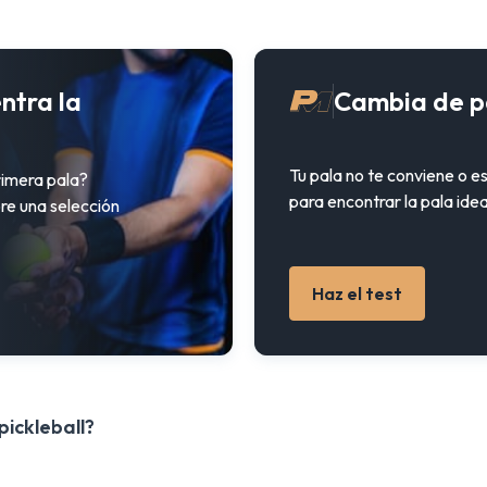
ntra la
Cambia de p
Tu pala no te conviene o e
rimera pala?
para encontrar la pala idea
re una selección
Haz el test
pickleball?