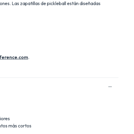
iones. Las zapatillas de pickleball están diseñadas
ference.com
.
iores
entos más cortos