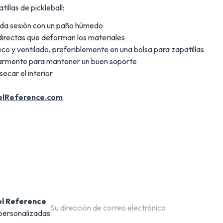
illas de pickleball:
cada sesión con un paño húmedo
 directas que deforman los materiales
seco y ventilado, preferiblemente en una bolsa para zapatillas
larmente para mantener un buen soporte
ecar el interior
elReference.com
.
el Reference
 personalizadas