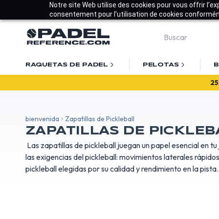
Notre site Web utilise des cookies pour vous offrir l’e
consentement pour l’utilisation de cookies conforméme
RAQUETAS DE PADEL
PELOTAS
B
¡B
25
bienvenida
Zapatillas de Pickleball
ZAPATILLAS DE PICKLEB
Las zapatillas de pickleball juegan un papel esencial en t
las exigencias del pickleball: movimientos laterales rápid
pickleball elegidas por su calidad y rendimiento en la pista