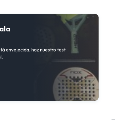
ala
stá envejecida, haz nuestro test
l.