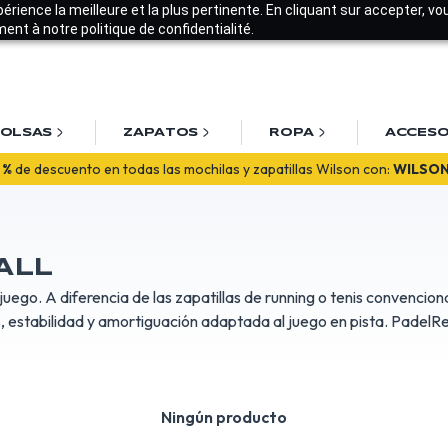
xpérience la meilleure et la plus pertinente. En cliquant sur accepter, v
nt à notre politique de confidentialité.
OLSAS
ZAPATOS
ROPA
ACCESO
ienvenido! Disfruta de un
10% en tu primer pedido
con
BIENVENIDO
 %
de descuento en todas las mochilas y zapatillas Wilson con:
WILSON
ALL
u juego. A diferencia de las zapatillas de running o tenis convenc
os, estabilidad y amortiguación adaptada al juego en pista. Padel
.
Ningún producto