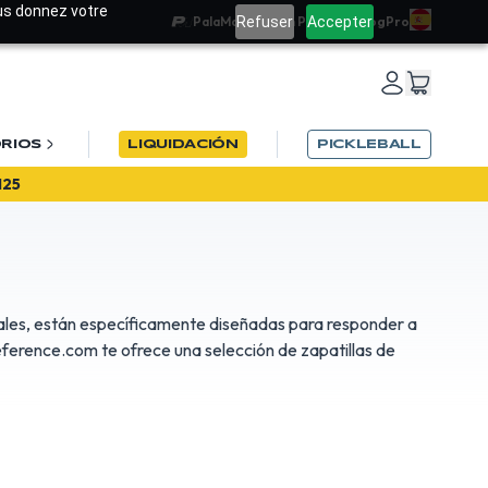
ous donnez votre
Refuser
Accepter
PalaMatch
Team PadelRef
Blog
Pro
RIOS
LIQUIDACIÓN
PICKLEBALL
26
25
ionales, están específicamente diseñadas para responder a
Reference.com te ofrece una selección de zapatillas de