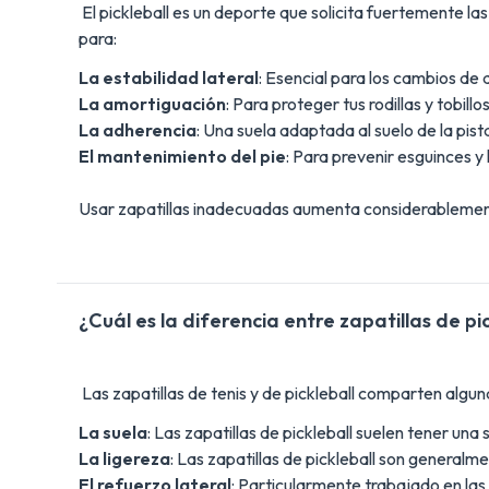
El pickleball es un deporte que solicita fuertemente las
para:
La estabilidad lateral
: Esencial para los cambios de d
La amortiguación
: Para proteger tus rodillas y tobill
La adherencia
: Una suela adaptada al suelo de la pis
El mantenimiento del pie
: Para prevenir esguinces y
Usar zapatillas inadecuadas aumenta considerablemente
¿Cuál es la diferencia entre zapatillas de pic
Las zapatillas de tenis y de pickleball comparten algu
La suela
: Las zapatillas de pickleball suelen tener una
La ligereza
: Las zapatillas de pickleball son general
El refuerzo lateral
: Particularmente trabajado en las 