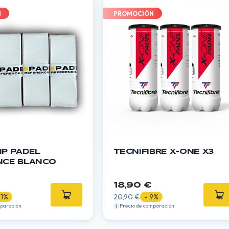
N
PROMOCIÓN
IP PADEL
TECNIFIBRE X-ONE X3
NCE BLANCO
18,90 €
31%
20,90 €
- 9%
mparación
Precio de comparación