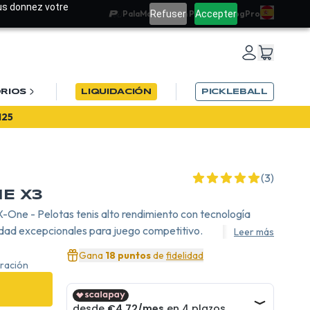
ous donnez votre
Refuser
Accepter
PalaMatch
Team PadelRef
Blog
Pro
RIOS
LIQUIDACIÓN
PICKLEBALL
26
(3)
NE X3
X-One - Pelotas tenis alto rendimiento con tecnología
lidad excepcionales para juego competitivo.
Leer más
Gana
18 puntos
de
fidelidad
ración