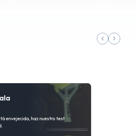
ala
stá envejecida, haz nuestro test
l.