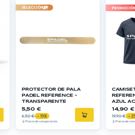
SELECCIÓN
PROMOCIÓ
PROTECTOR DE PALA
CAMISE
PADEL REFERENCE -
REFERE
TRANSPARENTE
AZUL A
5,50 €
14,90 €
6,50 €
- 15%
19,90 €
- 2
Precio de comparación
Precio de co