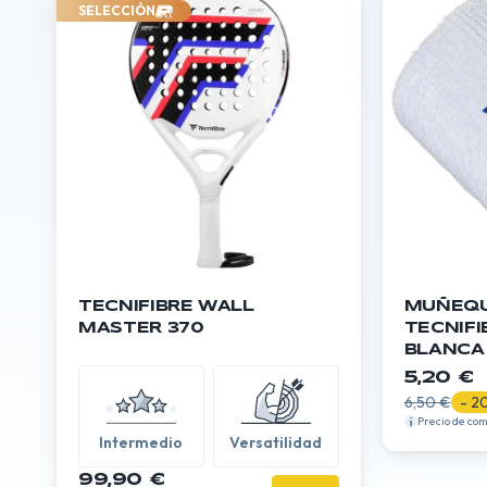
SELECCIÓN
TECNIFIBRE WALL
MUÑEQ
MASTER 370
TECNIFI
BLANCA
5,20 €
6,50 €
- 2
Precio de co
Intermedio
Versatilidad
99,90 €