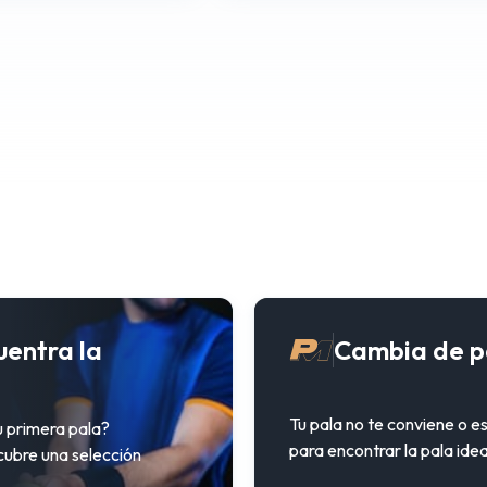
uentra la
Cambia de p
Tu pala no te conviene o e
u primera pala?
para encontrar la pala idea
cubre una selección