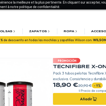
xpérience la meilleure et la plus pertinente. En cliquant sur accepter, v
nt à notre politique de confidentialité.
OLSAS
ZAPATOS
ROPA
ACCESO
ienvenido! Disfruta de un
10% en tu primer pedido
con
BIENVENIDO
PROMOCIÓN
TECNIFIBRE X-O
Pack 3 tubos pelotas Tecnifibre 
exclusiva. Consistencia y durabi
18,90 €
20,90 €
- 9%
Precio de compa
Añadir