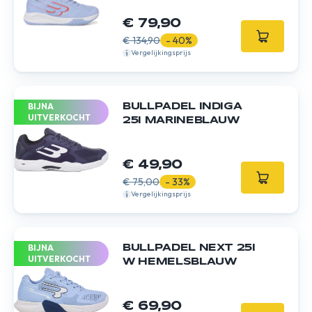
€ 79,90
€ 134,90
- 40%
Vergelijkingsprijs
BIJNA
BULLPADEL INDIGA
UITVERKOCHT
25I MARINEBLAUW
€ 49,90
€ 75,00
- 33%
Vergelijkingsprijs
BIJNA
BULLPADEL NEXT 25I
UITVERKOCHT
W HEMELSBLAUW
€ 69,90