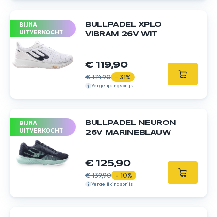
BIJNA
BULLPADEL XPLO
UITVERKOCHT
VIBRAM 26V WIT
€ 119,90
€ 174,90
- 31%
Vergelijkingsprijs
BIJNA
BULLPADEL NEURON
UITVERKOCHT
26V MARINEBLAUW
€ 125,90
€ 139,90
- 10%
Vergelijkingsprijs