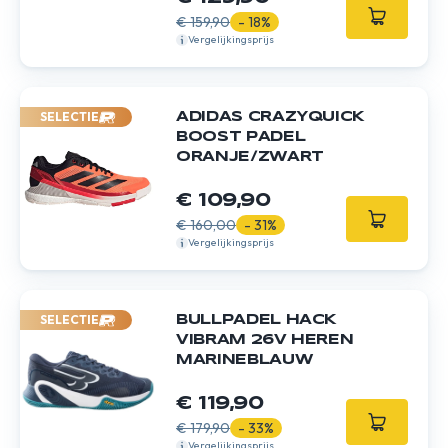
€ 159,90
- 18%
Vergelijkingsprijs
SELECTIE
ADIDAS CRAZYQUICK
BOOST PADEL
ORANJE/ZWART
€ 109,90
€ 160,00
- 31%
Vergelijkingsprijs
SELECTIE
BULLPADEL HACK
VIBRAM 26V HEREN
MARINEBLAUW
€ 119,90
€ 179,90
- 33%
Vergelijkingsprijs