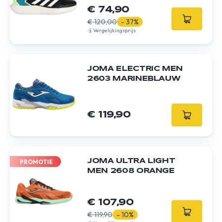
€ 74,90
€ 120,00
- 37%
Vergelijkingsprijs
JOMA ELECTRIC MEN
2603 MARINEBLAUW
€ 119,90
JOMA ULTRA LIGHT
PROMOTIE
MEN 2608 ORANGE
€ 107,90
€ 119,90
- 10%