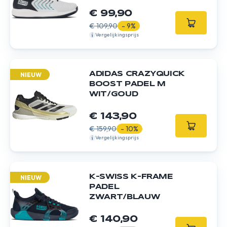
€ 99,90
€ 109,90
- 9%
Vergelijkingsprijs
ADIDAS CRAZYQUICK
NIEUW
BOOST PADEL M
WIT/GOUD
€ 143,90
€ 159,90
- 10%
Vergelijkingsprijs
K-SWISS K-FRAME
NIEUW
PADEL
ZWART/BLAUW
€ 140,90