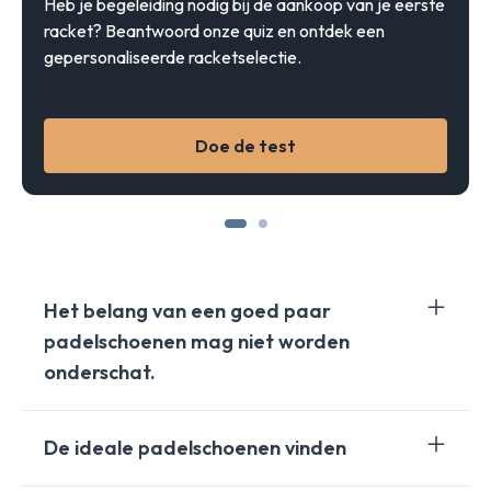
Heb je begeleiding nodig bij de aankoop van je eerste
racket? Beantwoord onze quiz en ontdek een
gepersonaliseerde racketselectie.
Doe de test
Het belang van een goed paar
padelschoenen mag niet worden
onderschat.
Er zijn veel merken die padelschoenen produceren,
De ideale padelschoenen vinden
zoals
Bullpadel
,
Adidas
,
Babolat
, Asics, enz., maar