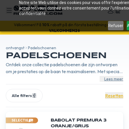
Notre site Web utilise des cookies pour vous offrir l’expérien
accepter, vous donnez votre consentement pour l’utilisati
confidentialité.
Välkommen! Få
10%
rabatt på din första beställning med
Refuser
A
VALKOMMEN26
ontvangst
Padelschoenen
PADELSCHOENEN
Ontdek onze collectie padelschoenen die zijn ontworpen
om je prestaties op de baan te maximaliseren. Met speciale
aandacht voor stabiliteit, comfort en duurzaamheid, bieden
Lees meer
onze schoenen de nodige ondersteuning voor snelle en
nauwkeurige bewegingen. Ideaal voor alle niveaus van
Resetten
Alle filters
spelen, zorgen ze voor uitstekende grip op alle
oppervlakken.
SELECTIE
BABOLAT PREMURA 3
ORANJE/GRIJS