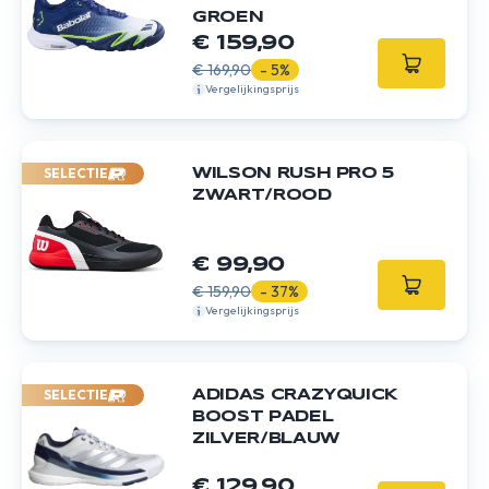
GROEN
€ 159,90
€ 169,90
- 5%
Vergelijkingsprijs
SELECTIE
WILSON RUSH PRO 5
ZWART/ROOD
€ 99,90
€ 159,90
- 37%
Vergelijkingsprijs
SELECTIE
ADIDAS CRAZYQUICK
BOOST PADEL
ZILVER/BLAUW
€ 129,90