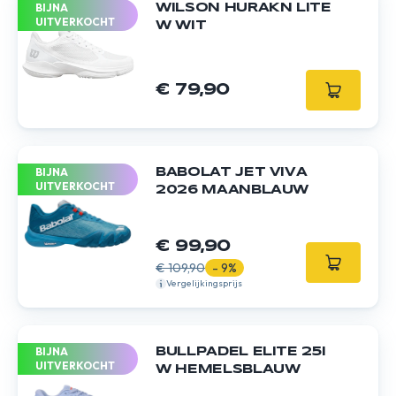
BIJNA
WILSON HURAKN LITE
UITVERKOCHT
W WIT
€ 79,90
BIJNA
BABOLAT JET VIVA
UITVERKOCHT
2026 MAANBLAUW
€ 99,90
€ 109,90
- 9%
Vergelijkingsprijs
BIJNA
BULLPADEL ELITE 25I
UITVERKOCHT
W HEMELSBLAUW