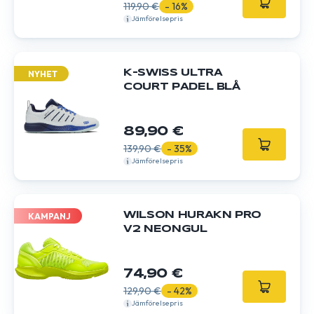
119,90 €
- 16%
Jämförelsepris
K-SWISS ULTRA
NYHET
COURT PADEL BLÅ
89,90 €
139,90 €
- 35%
Jämförelsepris
WILSON HURAKN PRO
KAMPANJ
V2 NEONGUL
74,90 €
129,90 €
- 42%
Jämförelsepris