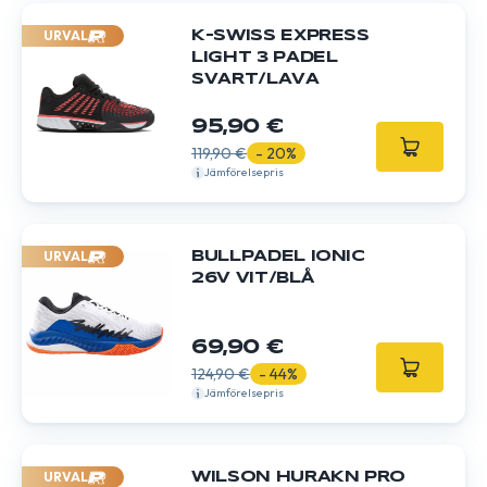
URVAL
K-SWISS EXPRESS
LIGHT 3 PADEL
SVART/LAVA
95,90 €
119,90 €
- 20%
Jämförelsepris
URVAL
BULLPADEL IONIC
26V VIT/BLÅ
69,90 €
124,90 €
- 44%
Jämförelsepris
URVAL
WILSON HURAKN PRO