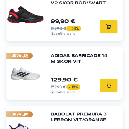
V2 SKOR RÖD/SVART
99,90 €
129,90 €
- 23%
Jämförelsepris
URVAL
ADIDAS BARRICADE 14
M SKOR VIT
129,90 €
159,90 €
- 18%
Jämförelsepris
URVAL
BABOLAT PREMURA 3
LEBRON VIT/ORANGE