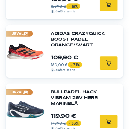
159,90 €
- 18%
Jämförelsepris
URVAL
ADIDAS CRAZYQUICK
BOOST PADEL
ORANGE/SVART
109,90 €
160,00 €
- 31%
Jämförelsepris
URVAL
BULLPADEL HACK
VIBRAM 26V HERR
MARINBLÅ
119,90 €
179,90 €
- 33%
Jämförelsepris