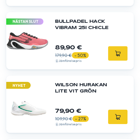
NÄSTAN SLUT
BULLPADEL HACK
VIBRAM 25I CHICLE
89,90 €
179,90 €
- 50%
Jämförelsepris
WILSON HURAKAN
NYHET
LITE VIT GRÖN
79,90 €
109,90 €
- 27%
Jämförelsepris