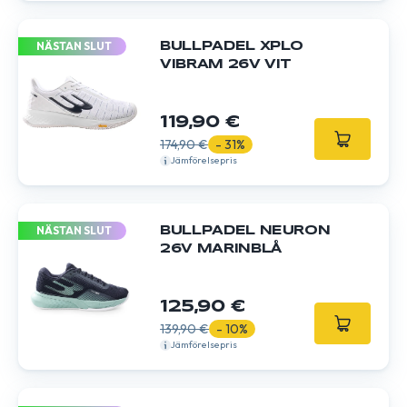
NÄSTAN SLUT
BULLPADEL XPLO
VIBRAM 26V VIT
119,90 €
174,90 €
- 31%
Jämförelsepris
NÄSTAN SLUT
BULLPADEL NEURON
26V MARINBLÅ
125,90 €
139,90 €
- 10%
Jämförelsepris