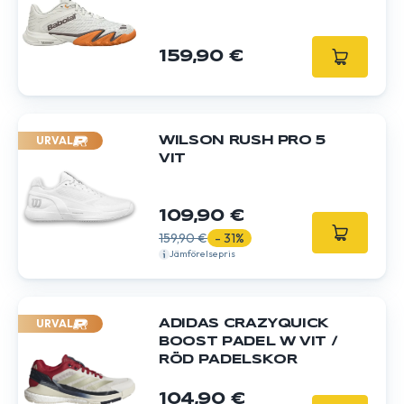
159,90 €
URVAL
WILSON RUSH PRO 5
VIT
109,90 €
159,90 €
- 31%
Jämförelsepris
URVAL
ADIDAS CRAZYQUICK
BOOST PADEL W VIT /
RÖD PADELSKOR
104,90 €