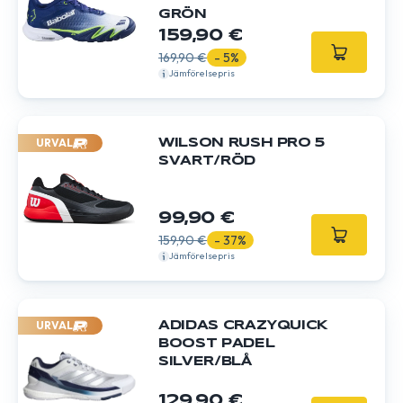
GRÖN
159,90 €
169,90 €
- 5%
Jämförelsepris
URVAL
WILSON RUSH PRO 5
SVART/RÖD
99,90 €
159,90 €
- 37%
Jämförelsepris
URVAL
ADIDAS CRAZYQUICK
BOOST PADEL
SILVER/BLÅ
129,90 €