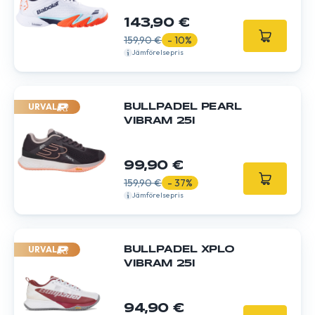
143,90 €
159,90 €
- 10%
Jämförelsepris
URVAL
BULLPADEL PEARL
VIBRAM 25I
99,90 €
159,90 €
- 37%
Jämförelsepris
URVAL
BULLPADEL XPLO
VIBRAM 25I
94,90 €