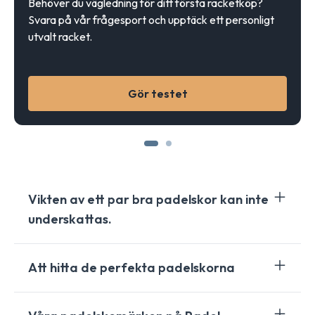
Behöver du vägledning för ditt första racketköp?
Svara på vår frågesport och upptäck ett personligt
utvalt racket.
Gör testet
Vikten av ett par bra padelskor kan inte
underskattas.
Det finns många märken som tillverkar padelskor,
Att hitta de perfekta padelskorna
som
Bullpadel
,
Adidas
,
Babolat
, Asics, etc., men
vilka ska man välja?
Nu när vi har sett vikten av ett par padelskor återstår