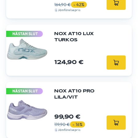
164,90 €
- 42%
Jämförelsepris
NÄSTAN SLUT
NOX AT10 LUX
TURKOS
124,90 €
NÄSTAN SLUT
NOX AT10 PRO
LILA/VIT
99,90 €
119,90 €
- 16%
Jämförelsepris