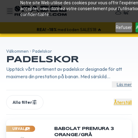
Notre site Web utilise des cookies pour vous offrir l’expérien
accepter, vous donnez votre consentement pour l’utilisati
confidentialité.
Refuser
A
REA!
-18%
med koden SALES18 🔥
Välkommen
Padelskor
PADELSKOR
Upptäck vårt sortiment av padelskor designade för att
maximera din prestation på banan. Med särskild
uppmärksamhet på stabilitet, komfort och hållbarhet
Läs mer
erbjuder våra skor det stöd som krävs för snabba och
precisa rörelser. Perfekta för alla spelarnivåer ger de
Återställ
Alla filter
utmärkt grepp på alla underlag.
URVAL
BABOLAT PREMURA 3
ORANGE/GRÅ