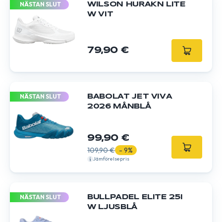
NÄSTAN SLUT
WILSON HURAKN LITE
W VIT
79,90 €
NÄSTAN SLUT
BABOLAT JET VIVA
2026 MÅNBLÅ
99,90 €
109,90 €
- 9%
Jämförelsepris
NÄSTAN SLUT
BULLPADEL ELITE 25I
W LJUSBLÅ