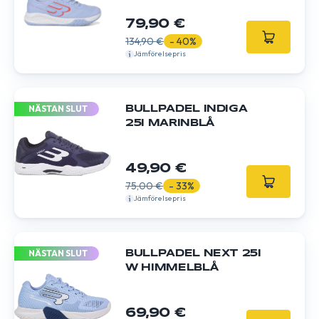
79,90 €
134,90 €
- 40%
Jämförelsepris
NÄSTAN SLUT
BULLPADEL INDIGA
25I MARINBLÅ
49,90 €
75,00 €
- 33%
Jämförelsepris
NÄSTAN SLUT
BULLPADEL NEXT 25I
W HIMMELBLÅ
69,90 €