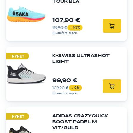
TOUR BLÅ
107,90 €
119,90 €
- 10%
Jämförelsepris
K-SWISS ULTRASHOT
NYHET
LIGHT
99,90 €
109,90 €
- 9%
Jämförelsepris
ADIDAS CRAZYQUICK
NYHET
BOOST PADEL M
VIT/GULD