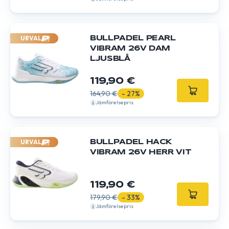
URVAL
BULLPADEL PEARL
VIBRAM 26V DAM
LJUSBLÅ
119,90 €
164,90 €
- 27%
Jämförelsepris
URVAL
BULLPADEL HACK
VIBRAM 26V HERR VIT
119,90 €
179,90 €
- 33%
Jämförelsepris