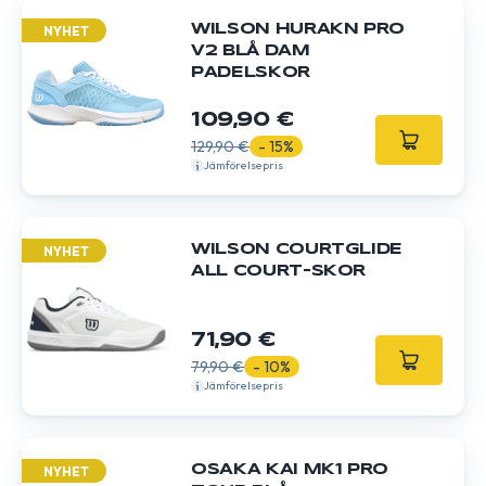
WILSON HURAKN PRO
NYHET
V2 BLÅ DAM
PADELSKOR
109,90 €
129,90 €
- 15%
Jämförelsepris
WILSON COURTGLIDE
NYHET
ALL COURT-SKOR
71,90 €
79,90 €
- 10%
Jämförelsepris
OSAKA KAI MK1 PRO
NYHET