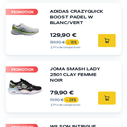
ADIDAS CRAZYQUICK
PROMOTION
BOOST PADEL W
BLANC/VERT
129,90 €
159,90 €
- 18%
Prix de comparaison
JOMA SMASH LADY
PROMOTION
2501 CLAY FEMME
NOIR
79,90 €
111,90 €
- 28%
Prix de comparaison
WILSON INTRIGUE