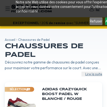
Notre site Web utilise des cookies pour vous offrir l’expérien
accepter, vous donnez votre consentement pour l’utilisati
confidentialité.
Refuser
A
EXCEPTIONNEL
! 20
% de remise
avec "SUMMER20"
Accueil
Chaussures de Padel
CHAUSSURES DE
PADEL
Découvrez notre gamme de chaussures de padel conçues
pour maximiser votre performance sur le court. Avec une
attention particulière portée à la stabilité, au confort et à la
Lire la suite
durabilité, nos chaussures offrent le soutien nécessaire pour
des mouvements rapides et précis. Idéales pour tous les
SÉLECTION
ADIDAS CRAZYQUICK
niveaux de jeu, elles assurent une excellente adhérence sur
BOOST PADEL W
toutes les surfaces.
BLANCHE / ROUGE