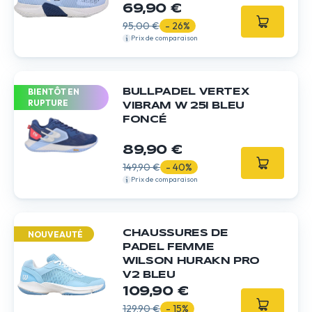
69,90 €
95,00 €
- 26%
Prix de comparaison
BIENTÔT EN
BULLPADEL VERTEX
RUPTURE
VIBRAM W 25I BLEU
FONCÉ
89,90 €
149,90 €
- 40%
Prix de comparaison
CHAUSSURES DE
NOUVEAUTÉ
PADEL FEMME
WILSON HURAKN PRO
V2 BLEU
109,90 €
129,90 €
- 15%