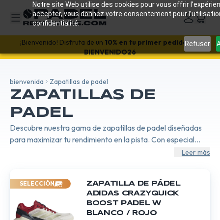
Notre site Web utilise des cookies pour vous offrir l’expérien
accepter, vous donnez votre consentement pour l’utilisati
confidentialité.
¡Bienvenido! Disfruta de un
10% en tu primer pedido
con
Refuser
A
BIENVENIDO26
bienvenida
Zapatillas de padel
ZAPATILLAS DE
PADEL
Descubre nuestra gama de zapatillas de padel diseñadas
para maximizar tu rendimiento en la pista. Con especial
atención a la estabilidad, la comodidad y la durabilidad,
Leer más
nuestras zapatillas ofrecen el soporte necesario para
movimientos rápidos y precisos. Ideales para todos los
SELECCIÓN
ZAPATILLA DE PÁDEL
niveles de juego, aseguran un excelente agarre en todas las
ADIDAS CRAZYQUICK
superficies.
BOOST PADEL W
BLANCO / ROJO