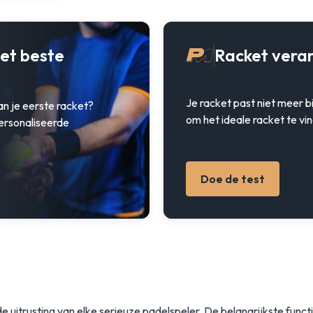
het beste
Racket vera
Je racket past niet meer bi
an je eerste racket?
om het ideale racket te vi
ersonaliseerde
Doe de test
de uitrusting van elke serieuze padelspeler. De belangrijkste fun