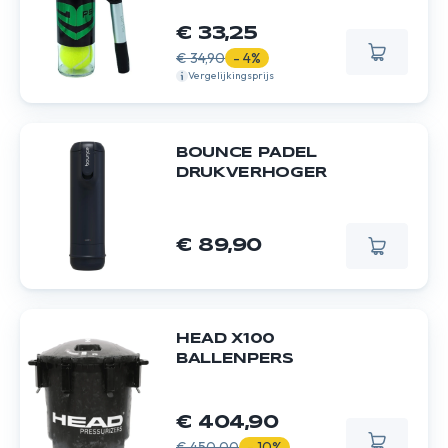
€ 33,25
€ 34,90
- 4%
Vergelijkingsprijs
BOUNCE PADEL
DRUKVERHOGER
€ 89,90
HEAD X100
BALLENPERS
€ 404,90
€ 450,00
- 10%