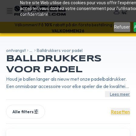
Notre site Web utilise des cookies pour vous offrir l’expérien
accepter, vous donnez votre consentement pour l’utilisati
confidentialité.
Välkommen! Få
10%
rabatt på din första beställning med
Refuser
A
VALKOMMEN26
ontvangst
...
Balldrukkers voor padel
BALLDRUKKERS
VOOR PADEL
Houd je ballen langer als nieuw met onze padelbaldrukker.
Een onmisbaar accessoire voor elke speler die de kwaliteit
van zijn uitrusting wil behouden.
Lees meer
Resetten
Alle filters