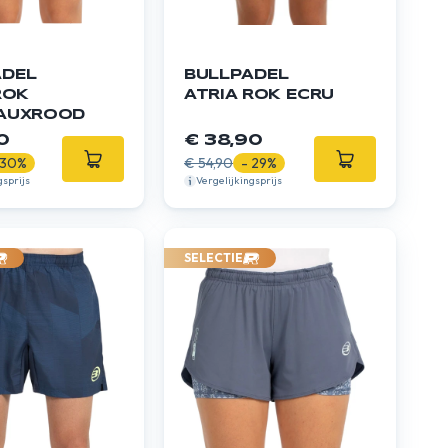
ADEL
BULLPADEL
ROK
ATRIA ROK ECRU
AUXROOD
0
€ 38,90
 30%
€ 54,90
- 29%
gsprijs
Vergelijkingsprijs
SELECTIE