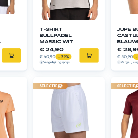
T-SHIRT
JUPE B
BULLPADEL
CASTU
MARSIC WIT
BLAUW
SCHAD
€ 24,90
€ 28,9
€ 40,90
- 39%
€ 50,90
-
Vergelijkingsprijs
Vergelijkin
SELECTIE
SELECTIE