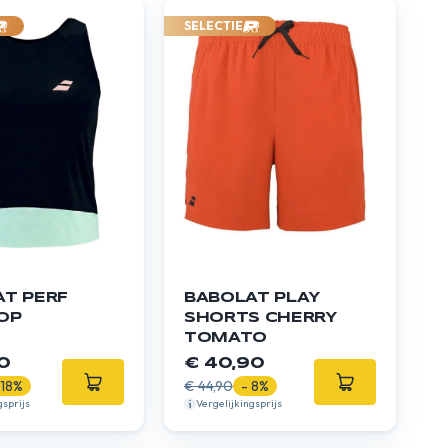
SELECTIE
T PERF
BABOLAT PLAY
OP
SHORTS CHERRY
TOMATO
0
€ 40,90
 18%
€ 44,90
- 8%
gsprijs
Vergelijkingsprijs