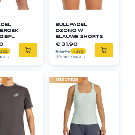
ADEL
BULLPADEL
 BROEK
OZONO W
DIEP
BLAUWE SHORTS
N
0
€ 31,90
 38%
€ 52,90
- 39%
gsprijs
Vergelijkingsprijs
SELECTIE