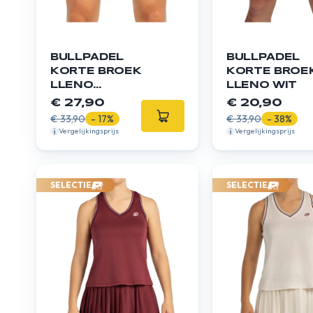
BULLPADEL
BULLPADEL
KORTE BROEK
KORTE BROE
LLENO
LLENO WIT
DONKERGROEN
€ 27,90
€ 20,90
€ 33,90
- 17%
€ 33,90
- 38%
Vergelijkingsprijs
Vergelijkingsprijs
SELECTIE
SELECTIE