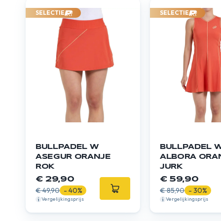
SELECTIE
SELECTIE
BULLPADEL W
BULLPADEL 
ASEGUR ORANJE
ALBORA ORA
ROK
JURK
€ 29,90
€ 59,90
€ 49,90
- 40%
€ 85,90
- 30%
Vergelijkingsprijs
Vergelijkingsprijs