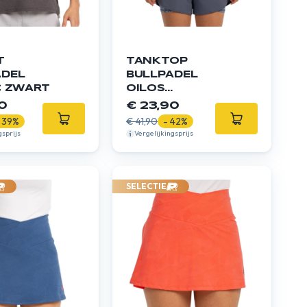
T
TANKTOP
ADEL
BULLPADEL
C ZWART
OILOS
HEMELSBLAUW
0
€ 23,90
 39%
€ 41,90
- 42%
gsprijs
Vergelijkingsprijs
SELECTIE