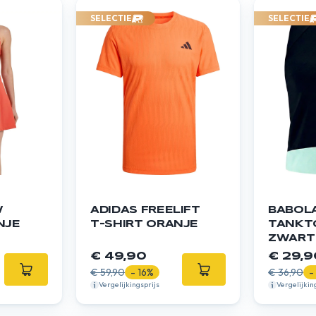
SELECTIE
SELECTIE
W
ADIDAS FREELIFT
BABOLA
NJE
T-SHIRT ORANJE
TANKT
ZWART
€ 49,90
€ 29,9
€ 59,90
- 16%
€ 36,90
-
Vergelijkingsprijs
Vergelijkin