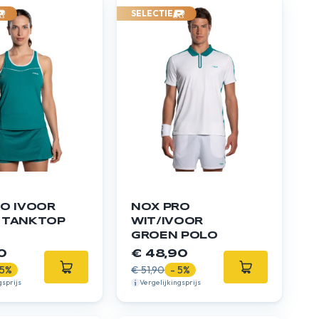
SELECTIE
O IVOOR
NOX PRO
 TANKTOP
WIT/IVOOR
GROEN POLO
0
€ 48,90
 5%
€ 51,90
- 5%
gsprijs
Vergelijkingsprijs