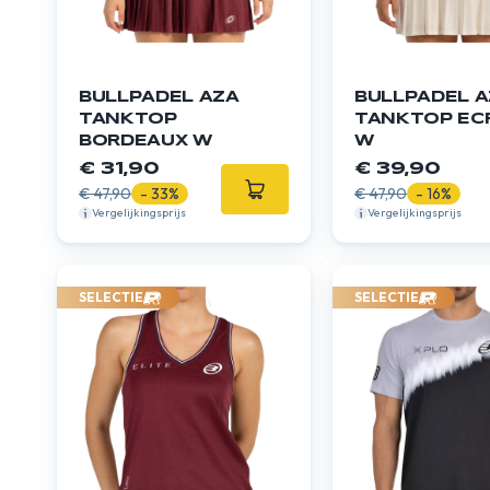
BULLPADEL AZA
BULLPADEL A
TANKTOP
TANKTOP EC
BORDEAUX W
W
€ 31,90
€ 39,90
€ 47,90
- 33%
€ 47,90
- 16%
Vergelijkingsprijs
Vergelijkingsprijs
SELECTIE
SELECTIE