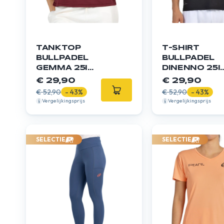
TANKTOP
T-SHIRT
BULLPADEL
BULLPADEL
GEMMA 25I
DINENNO 25I
BORDEAUXROT
ZWART
€ 29,90
€ 29,90
€ 52,90
- 43%
€ 52,90
- 43%
Vergelijkingsprijs
Vergelijkingsprijs
SELECTIE
SELECTIE