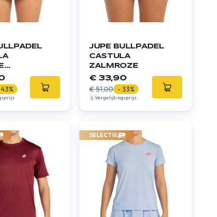
ULLPADEL
JUPE BULLPADEL
LA
CASTULA
E
ZALMROZE
UW
0
€ 33,90
 43%
€ 51,00
- 33%
gsprijs
Vergelijkingsprijs
SELECTIE