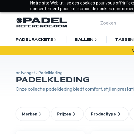
Notre site Web utilise des cookies pour vous offrir l’e
consentement pour l’utilisation de cookies conforméme
PADELRACKETS
BALLEN
TASSEN
ontvangst
Padelkleding
PADELKLEDING
Onze collectie padelkleding biedt comfort, stijl en presta
Merken
Prijzen
Producttype