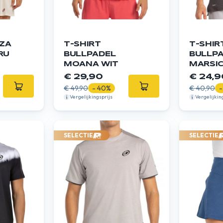
ZA
T-SHIRT
T-SHIR
RU
BULLPADEL
BULLP
MOANA WIT
MARSI
€ 29,90
€ 24,9
€ 49,90
- 40%
€ 40,90
-
Vergelijkingsprijs
Vergelijkin
SELECTIE
SELECTIE