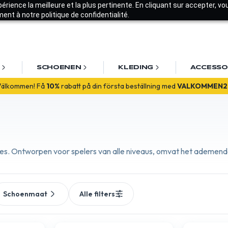
xpérience la meilleure et la plus pertinente. En cliquant sur accepter, v
nt à notre politique de confidentialité.
SCHOENEN
KLEDING
ACCESSO
Välkommen! Få
10%
rabatt på din första beställning med
VALKOMMEN2
ties. Ontworpen voor spelers van alle niveaus, omvat het ademende e
Schoenmaat
Alle filters