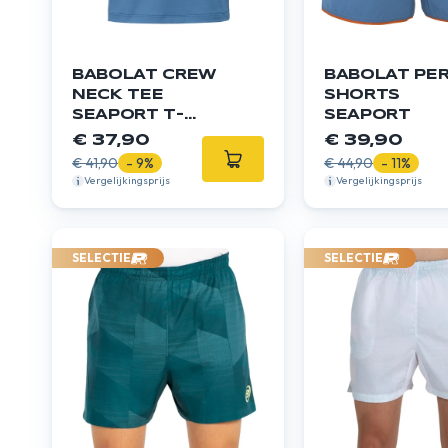
BABOLAT CREW
BABOLAT PE
NECK TEE
SHORTS
SEAPORT T-
SEAPORT
SHIRT
€ 37,90
€ 39,90
€ 41,90
- 9%
€ 44,90
- 11%
Vergelijkingsprijs
Vergelijkingsprijs
SELECTIE
SELECTIE