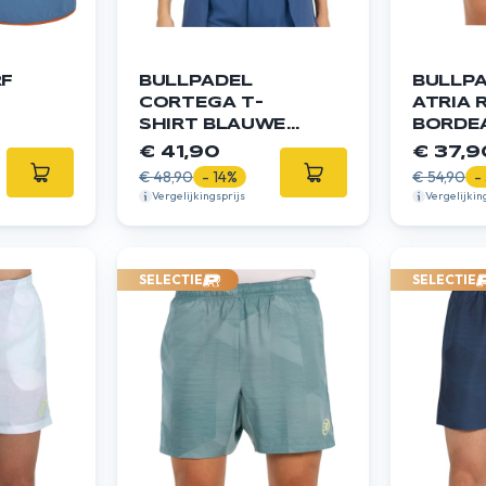
RF
BULLPADEL
BULLP
CORTEGA T-
ATRIA 
SHIRT BLAUWE
BORDE
SCHADUW
€ 41,90
€ 37,9
€ 48,90
- 14%
€ 54,90
-
Vergelijkingsprijs
Vergelijkin
SELECTIE
SELECTIE