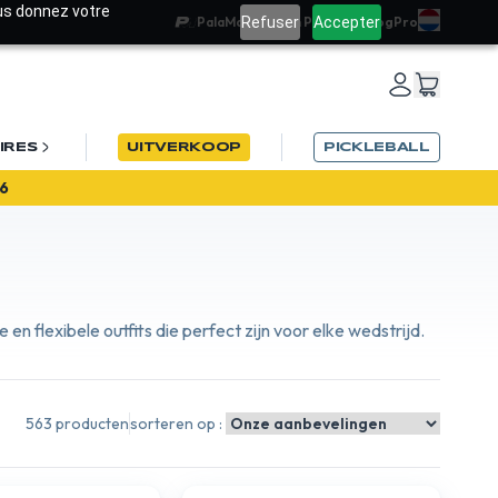
ous donnez votre
Refuser
Accepter
PalaMatch
Team PadelRef
Blog
Pro
IRES
UITVERKOOP
PICKLEBALL
6
n flexibele outfits die perfect zijn voor elke wedstrijd.
563 producten
sorteren op :