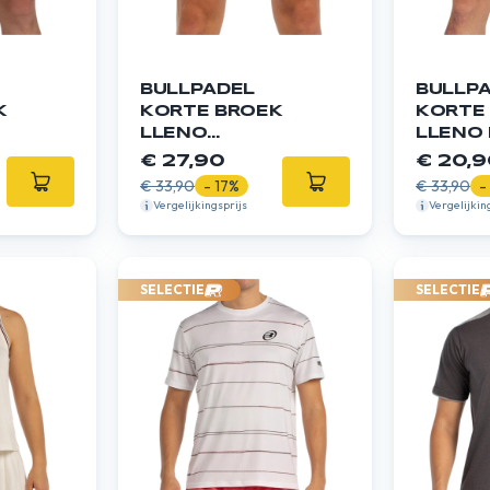
BULLPADEL
BULLP
K
KORTE BROEK
KORTE
LLENO
LLENO 
BLAUWGROEN
OCEAA
€ 27,90
€ 20,9
€ 33,90
- 17%
€ 33,90
-
Vergelijkingsprijs
Vergelijkin
SELECTIE
SELECTIE