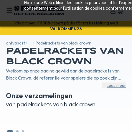
Notre site Web utilise des cookies pour vous offrir l’expé
consentement pour l’utilisation de cookies conformément 
Välkommen! Få
10%
rabatt på din första beställning med
VALKOMMEN26
ontvangst
...
Padelrackets van black crown
PADELRACKETS VAN
BLACK CROWN
Welkom op onze pagina gewijd aan de padelrackets van
Black Crown, dé referentie voor spelers die op zoek zijn
naar innovatie, prestaties en stijl. Elk Black Crown-racket
Lees meer
wordt ontworpen met meticuleuze aandacht voor detail en
Onze verzamelingen
biedt een perfecte balans tussen kracht en controle. Onze
BLACK CROWN PADEL
BL
van padelrackets van black crown
experts selecteren zorgvuldig de beste materialen om
RACKETS PITON
RAC
comfort, duurzaamheid en handelbaarheid te garanderen.
Van de Piton- tot de Special- en Hurricane-reeks bieden wij
rackets die geschikt zijn voor alle speelstijlen, van beginners