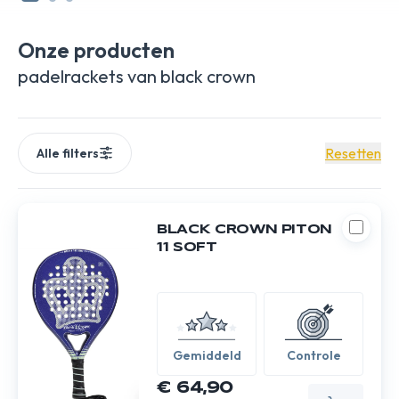
tot professionals. Duik in de wereld van Black Crown en vind
het racket dat je naar de overwinning zal leiden.
Onze producten
padelrackets van black crown
Resetten
Alle filters
BLACK CROWN PITON
11 SOFT
Gemiddeld
Controle
€ 64,90