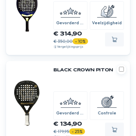
Gevorderd /
Veelzijdigheid
Expert
€ 314,90
€ 350,00
- 10%
Vergelijkingsprijs
BLACK CROWN PITON
Gevorderd /
Controle
Expert
€ 134,90
€ 179,95
- 25%