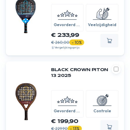
Gevorderd /
Veelzijdigheid
Expert
€ 233,99
€ 260,00
- 10%
Vergelijkingsprijs
BLACK CROWN PITON
13 2025
Gevorderd /
Controle
Expert
€ 199,90
€ 229,90
- 13%