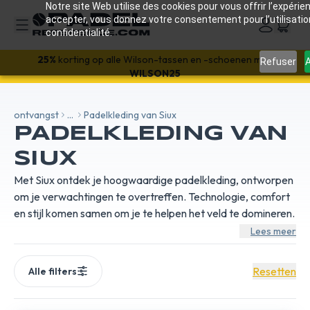
Notre site Web utilise des cookies pour vous offrir l’expérien
accepter, vous donnez votre consentement pour l’utilisati
confidentialité.
Välkommen! Få
10%
rabatt på din första beställning med
Refuser
A
VALKOMMEN26
25%
korting op alle Wilson-tassen en -schoenen met:
WILSON25
ontvangst
...
Padelkleding van Siux
PADELKLEDING VAN
SIUX
Met Siux ontdek je hoogwaardige padelkleding, ontworpen
om je verwachtingen te overtreffen. Technologie, comfort
en stijl komen samen om je te helpen het veld te domineren.
Lees meer
Resetten
Alle filters