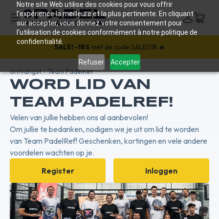
Notre site Web utilise des cookies pour vous offrir
l’expérience la meilleure et la plus pertinente. En cliquant
sur accepter, vous donnez votre consentement pour
l’utilisation de cookies conformément à notre politique de
confidentialité.
SALE!
-18%
met de code SALES18 🔥
Refuser
Accepter
ontvangst
Team PadelRef
WORD LID VAN
TEAM PADELREF!
Velen van jullie hebben ons al aanbevolen!
Om jullie te bedanken, nodigen we je uit om lid te worden
van Team PadelRef! Geschenken, kortingen en vele andere
voordelen wachten op je.
Register
Inloggen