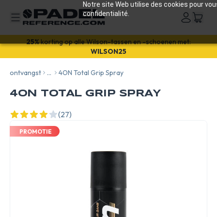
Notre site Web utilise des cookies pour vou
confidentialité.
Välkommen! Få
10%
rabatt på din första beställning med
VALKOMMEN26
25%
korting op alle Wilson-tassen en -schoenen met:
ontvangst
...
4ON Total Grip Spray
WILSON25
4ON TOTAL GRIP SPRAY
(27)
PROMOTIE