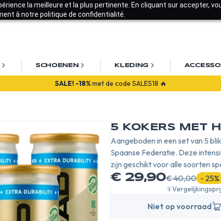
xpérience la meilleure et la plus pertinente. En cliquant sur accepter, v
nt à notre politique de confidentialité.
SCHOENEN
KLEDING
ACCESSO
SALE!
-18%
met de code SALES18 🔥
5 KOKERS MET H
Aangeboden in een set van 5 blikk
Spaanse Federatie. Deze intensi
zijn geschikt voor alle soorten sp
€ 29,90
€ 40,00
- 25%
Vergelijkingspri
Niet op voorraad