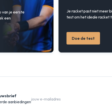
Je racket past niet meer bi
p van je eerste
test om het ideale racket t
ek een
Doe de test
uwsbrief
erde aanbiedingen