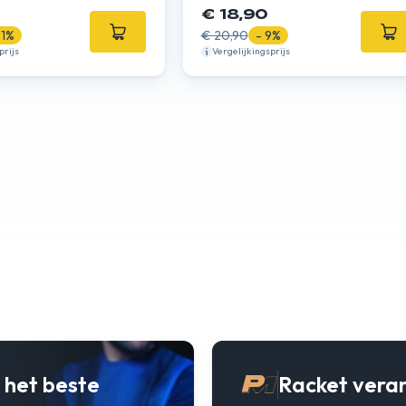
€ 18,90
31%
€ 20,90
- 9%
prijs
Vergelijkingsprijs
 het beste
Racket vera