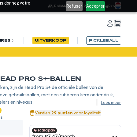
ous donnez votre
Refuser
Accepter
PalaMatch
Team PadelRef
Blog
Pro
IRES
UITVERKOOP
PICKLEBALL
EAD PRO S+-BALLEN
en, zijn de Head Pro S+ de officiële ballen van de
eve gebruiksballen, met een rubberen kern onder druk,
elers en niveaus.
Lees meer
Verdien
29 punten
voor
loyaliteit
js