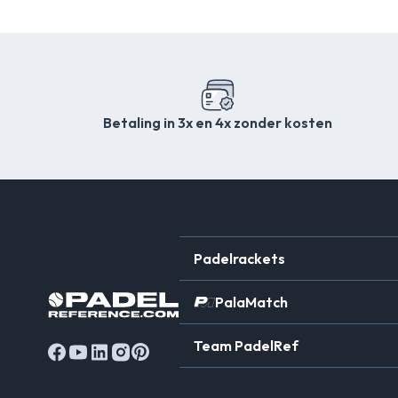
Betaling in 3x en 4x zonder kosten
Padelrackets
PalaMatch
Team PadelRef