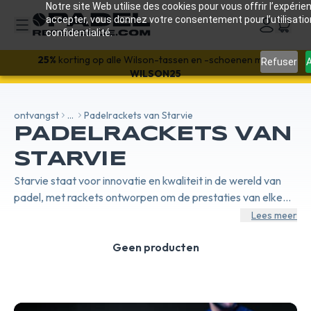
Notre site Web utilise des cookies pour vous offrir l’expérien
accepter, vous donnez votre consentement pour l’utilisati
confidentialité.
25%
korting op alle Wilson-tassen en -schoenen met:
Refuser
A
WILSON25
ontvangst
...
Padelrackets van Starvie
PADELRACKETS VAN
STARVIE
Starvie staat voor innovatie en kwaliteit in de wereld van
padel, met rackets ontworpen om de prestaties van elke
speler te verbeteren, van beginners tot professionele
Lees meer
atleten. Elk Starvie racket is het resultaat van een
nauwgezet fabricageproces, waarbij eersteklas
Geen producten
materialen en geavanceerde technologieën worden
gebruikt om een optimale balans tussen kracht en controle
te garanderen. Met een diepgaand streven naar kwaliteit