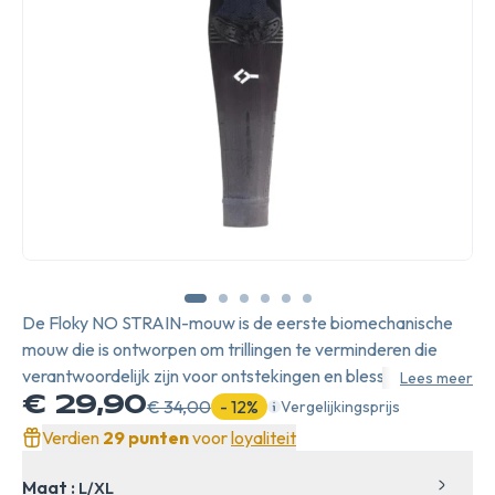
De Floky NO STRAIN-mouw is de eerste biomechanische
mouw die is ontworpen om trillingen te verminderen die
verantwoordelijk zijn voor ontstekingen en blessures in
Lees meer
verschillende sporten, zoals padel en tennis.
€ 29,90
€ 34,00
- 12%
Vergelijkingsprijs
Verdien
29 punten
voor
loyaliteit
Maat :
L/XL