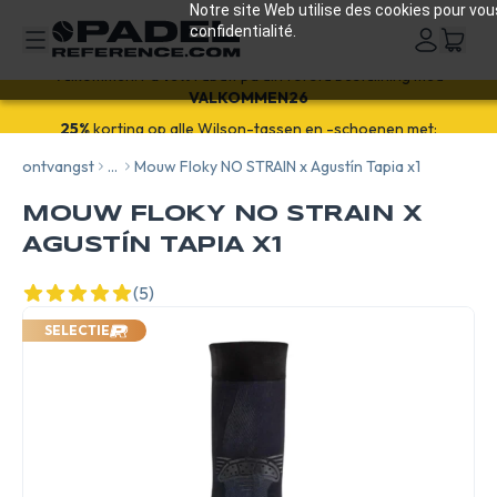
Notre site Web utilise des cookies pour vou
confidentialité.
Välkommen! Få
10%
rabatt på din första beställning med
VALKOMMEN26
ontvangst
...
Mouw Floky NO STRAIN x Agustín Tapia x1
MOUW FLOKY NO STRAIN X
AGUSTÍN TAPIA X1
(5)
SELECTIE