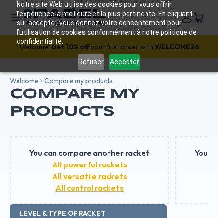
Notre site Web utilise des cookies pour vous offrir
l’expérience la meilleure et la plus pertinente. En cliquant
sur accepter, vous donnez votre consentement pour
l’utilisation de cookies conformément à notre politique de
confidentialité.
Welcome!
Get 10% off
your first order with
WELCOME26
Refuser
Accepter
Welcome
Compare my products
COMPARE MY
PRODUCTS
You can compare another racket
You c
All powerful rackets
All versatile rackets
All control rackets
LEVEL & TYPE OF RACKET