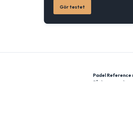
Gör testet
Padel Reference
Få dina personliga