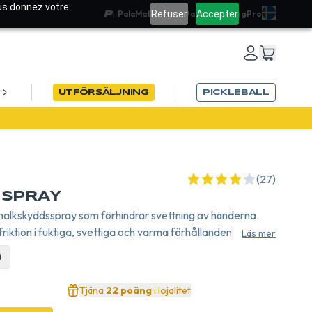
ous donnez votre
Refuser
Accepter
PalaMatch
Team PadelRef
Blogg
Pro
UTFÖRSÄLJNING
PICKLEBALL
N26
(27)
 SPRAY
d halkskyddsspray som förhindrar svettning av händerna.
iktion i fuktiga, svettiga och varma förhållanden.
Läs mer
)
Tjäna
22 poäng
i
lojalitet