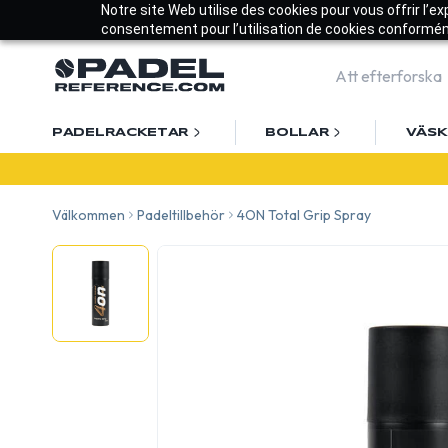
Notre site Web utilise des cookies pour vous offrir l’e
consentement pour l’utilisation de cookies conforméme
PADELRACKETAR
BOLLAR
VÄS
Vä
Välkommen
Padeltillbehör
4ON Total Grip Spray