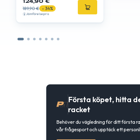
124,90 €
189,90 €
- 34%
Jämförelsepris
Första köpet, hitta d
racket
Behöver du vägledning för ditt första 
vår frågesport och upptäck ett personli