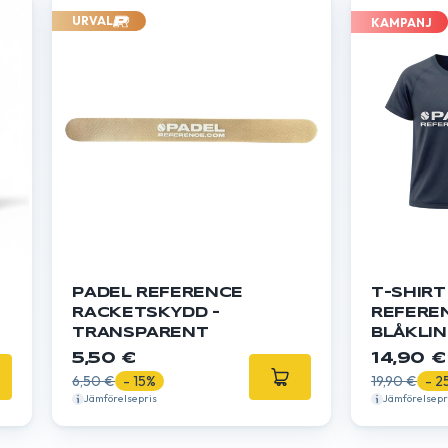
URVAL
KAMPANJ
PADEL REFERENCE
T-SHIRT
RACKETSKYDD -
REFERE
TRANSPARENT
BLÅKLI
5,50 €
14,90 €
6,50 €
- 15%
19,90 €
- 2
Jämförelsepris
Jämförelsepr