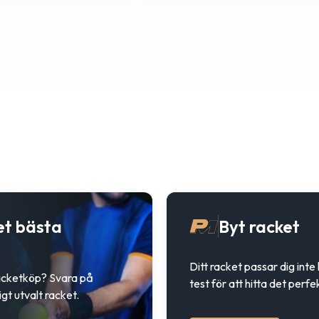
et bästa
Byt racket
Ditt racket passar dig inte
racketköp? Svara på
test för att hitta det perfe
gt utvalt racket.