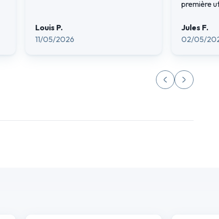
première ut
Louis P.
Jules F.
11/05/2026
02/05/20