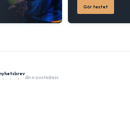
Gör testet
 nyhetsbrev
 erbjudanden