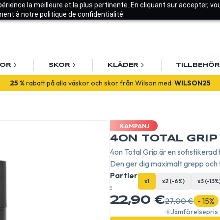
xpérience la meilleure et la plus pertinente. En cliquant sur accepter, v
nt à notre politique de confidentialité.
KOR
SKOR
KLÄDER
TILLBEHÖR
lkommen! Få
10% rabatt på din första beställning
med
VALKOMME
25 %
rabatt på alla väskor och skor från Wilson med:
WILSON25
KAMPANJ
4ON TOTAL GRIP
4on Total Grip är en sofistikera
Den ger dig maximalt grepp och fr
Partier
x1
x2 (-6%)
x3 (-13%
:
22,90 €
27,00 €
- 15%
Jämförelsepris