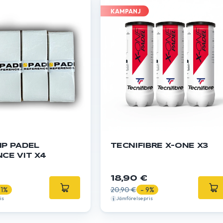
KAMPANJ
IP PADEL
TECNIFIBRE X-ONE X3
CE VIT X4
18,90 €
31%
20,90 €
- 9%
is
Jämförelsepris