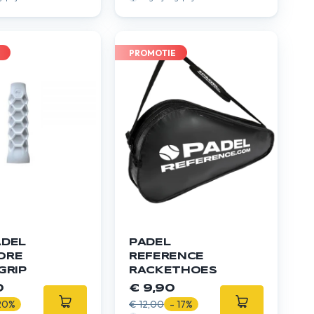
PROMOTIE
ADEL
PADEL
ORE
REFERENCE
GRIP
RACKETHOES
0
€ 9,90
20%
€ 12,00
- 17%