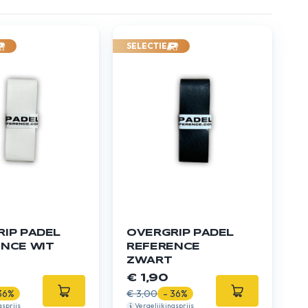
SELECTIE
IP PADEL
OVERGRIP PADEL
NCE WIT
REFERENCE
ZWART
€ 1,90
36%
€ 3,00
- 36%
gsprijs
Vergelijkingsprijs