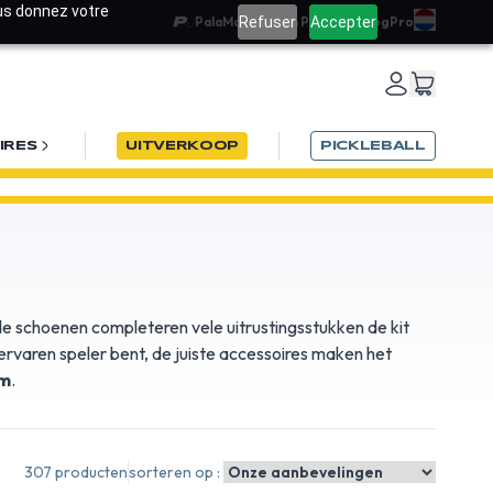
ous donnez votre
Refuser
Accepter
PalaMatch
Team PadelRef
Blog
Pro
IRES
UITVERKOOP
PICKLEBALL
6
de schoenen completeren vele uitrustingsstukken de kit
ervaren speler bent, de juiste accessoires maken het
om
.
307 producten
sorteren op :