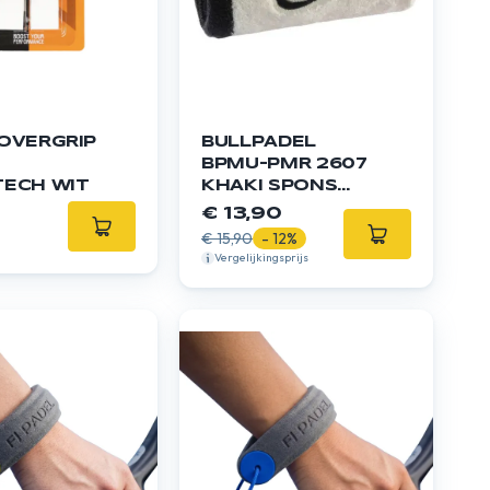
OVERGRIP
BULLPADEL
BPMU-PMR 2607
TECH WIT
KHAKI SPONS
POLSBANDEN
€ 13,90
€ 15,90
- 12%
Vergelijkingsprijs