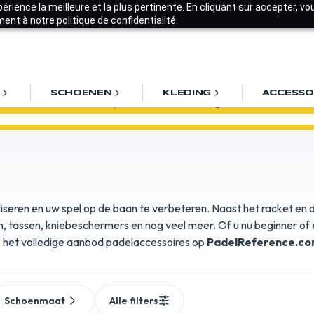
xpérience la meilleure et la plus pertinente. En cliquant sur accepter, v
nt à notre politique de confidentialité.
SCHOENEN
KLEDING
ACCESSO
Välkommen! Få
10%
rabatt på din första beställning med
VALKOMMEN2
iseren en uw spel op de baan te verbeteren. Naast het racket en 
, tassen, kniebeschermers en nog veel meer. Of u nu beginner of 
k het volledige aanbod padelaccessoires op
PadelReference.c
Schoenmaat
Alle filters