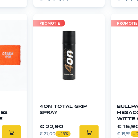
PROMOTIE
PROMOTIE
4ON TOTAL GRIP
BULLP
ES
SPRAY
HESAC
E
WITTE 
€ 22,90
€ 15,9
€ 27,00
- 15%
€ 19,95
- 