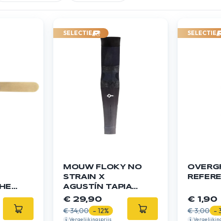
SELECTIE
SELECTIE
MOUW FLOKY NO
OVERGR
STRAIN X
REFERE
HERMER
AGUSTÍN TAPIA
ANT
X1
€ 29,90
€ 1,90
€ 34,00
- 12%
€ 3,00
- 
Vergelijkingsprijs
Vergelijkin