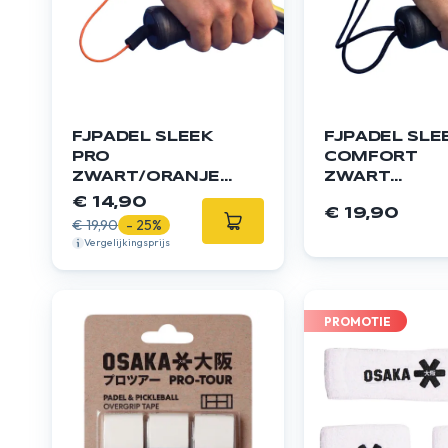
FJPADEL SLEEK
FJPADEL SLE
PRO
COMFORT
ZWART/ORANJE
ZWART
POLSBANDJE
POLSBANDJE
€ 14,90
€ 19,90
€ 19,90
- 25%
Vergelijkingsprijs
PROMOTIE