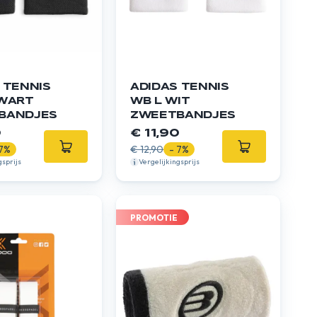
 TENNIS
ADIDAS TENNIS
ZWART
WB L WIT
BANDJES
ZWEETBANDJES
0
€ 11,90
 7%
€ 12,90
- 7%
gsprijs
Vergelijkingsprijs
PROMOTIE