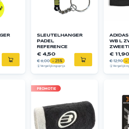
GER
SLEUTELHANGER
ADIDAS
PADEL
WB L 
REFERENCE
ZWEET
€ 4,50
€ 11,9
€ 6,00
- 25%
€ 12,90
-
Vergelijkingsprijs
Vergelijkin
PROMOTIE