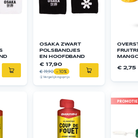
OSAKA ZWART
OVERST
S
POLSBANDJES
FRUITR
ND
EN HOOFDBAND
MANGO
PASSI
€ 17,90
€ 2,75
€ 19,90
- 10%
Vergelijkingsprijs
PROMOTIE