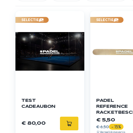
SELECTIE
SELECTIE
TEST
PADEL
CADEAUBON
REFERENCE
RACKETBESC
- TRANSPAR
€ 5,50
€ 80,00
€ 6,50
- 15%
Vergelijkingsprijs