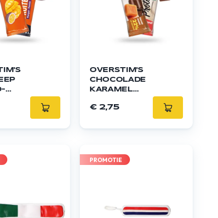
IM'S
OVERSTIM'S
EEP
CHOCOLADE
-
KARAMEL
EVRUCHT
PROTEÏNEREEP
€ 2,75
PROMOTIE