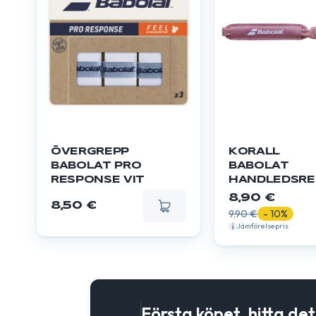
ÖVERGREPP
KORALL
BABOLAT PRO
BABOLAT
RESPONSE VIT
HANDLEDSR
8,90 €
8,50 €
9,90 €
- 10%
Jämförelsepris
Första köpet, hitta de