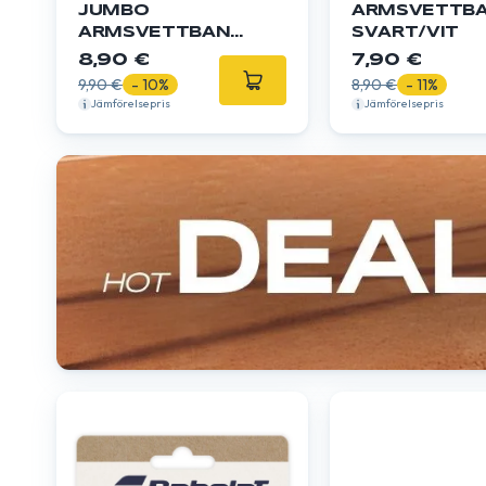
JUMBO
ARMSVETTB
ARMSVETTBAND
SVART/VIT
BLÅ
8,90 €
7,90 €
9,90 €
- 10%
8,90 €
- 11%
Jämförelsepris
Jämförelsepris