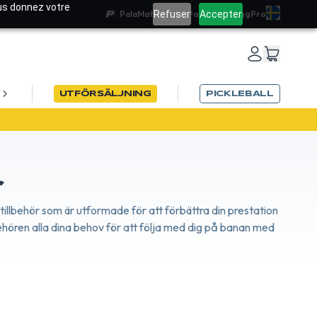
ous donnez votre
Refuser
Accepter
PalaMatch
Team PadelRef
Blogg
Pro
UTFÖRSÄLJNING
PICKLEBALL
N26
r
tillbehör som är utformade för att förbättra din prestation
behören alla dina behov för att följa med dig på banan med