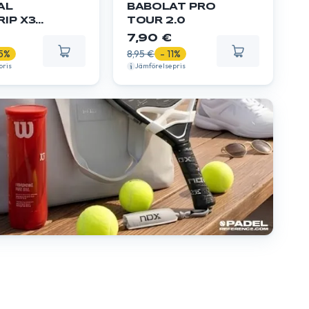
AL
BABOLAT PRO
IP X3
TOUR 2.0
7,90 €
15%
8,95 €
- 11%
pris
Jämförelsepris