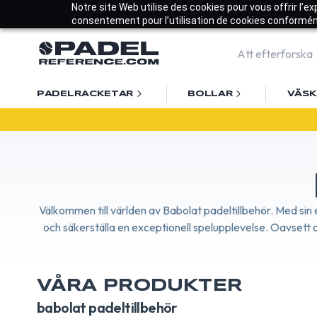
Notre site Web utilise des cookies pour vous offrir l’e
consentement pour l’utilisation de cookies conforméme
PADELRACKETAR
BOLLAR
VÄS
Vä
Välkommen till världen av Babolat padeltillbehör. Med sin 
och säkerställa en exceptionell spelupplevelse. Oavsett o
VÅRA PRODUKTER
babolat padeltillbehör