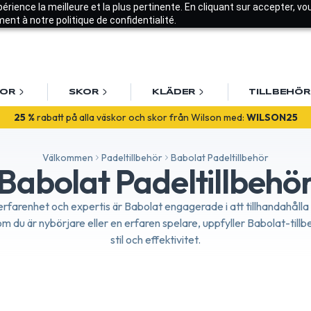
xpérience la meilleure et la plus pertinente. En cliquant sur accepter, v
nt à notre politique de confidentialité.
KOR
SKOR
KLÄDER
TILLBEHÖR
lkommen! Få
10% rabatt på din första beställning
med
VALKOMME
Välkommen
Padeltillbehör
Babolat Padeltillbehör
Babolat Padeltillbehö
erfarenhet och expertis är Babolat engagerade i att tillhandahålla 
m du är nybörjare eller en erfaren spelare, uppfyller Babolat-till
stil och effektivitet.