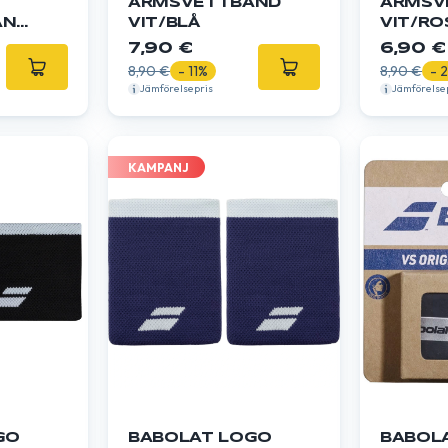
ARMSVETTBAND
ARMSV
AND
VIT/BLÅ
VIT/RO
7,90 €
6,90 €
8,90 €
- 11%
8,90 €
- 
Jämförelsepris
Jämförelse
KAMPANJ
GO
BABOLAT LOGO
BABOL