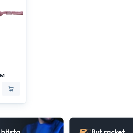
EM
t bästa
Byt racket