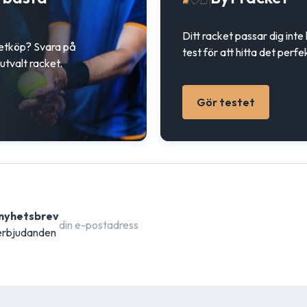
Ditt racket passar dig inte
ketköp? Svara på
test för att hitta det perfe
utvalt racket.
Gör testet
 nyhetsbrev
 erbjudanden