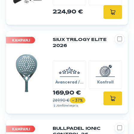
224,90 €
SIUX TRILOGY ELITE
KAMPANJ
2026
Avancerad /
Kontroll
Expert
169,90 €
269,90 €
- 37%
Jämförelsepris
BULLPADEL IONIC
KAMPANJ