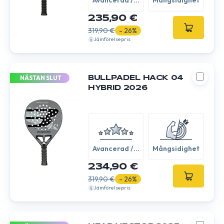
Avancerad /
Mångsidighet
Expert
235,90 €
319,90 €
- 26%
Jämförelsepris
NÄSTAN SLUT
BULLPADEL HACK 04
HYBRID 2026
Avancerad /
Mångsidighet
Expert
234,90 €
319,90 €
- 26%
Jämförelsepris