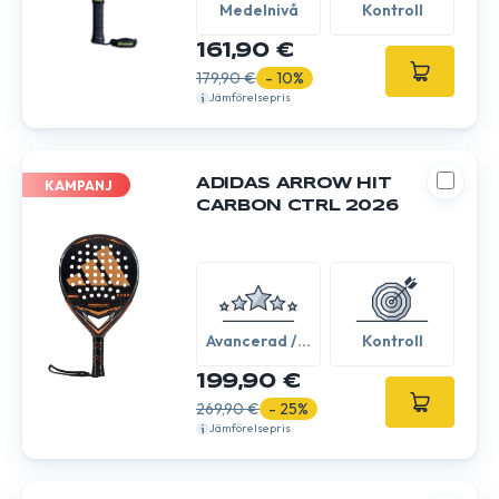
Medelnivå
Kontroll
161,90 €
179,90 €
- 10%
Jämförelsepris
ADIDAS ARROW HIT
KAMPANJ
CARBON CTRL 2026
Avancerad /
Kontroll
Expert
199,90 €
269,90 €
- 25%
Jämförelsepris