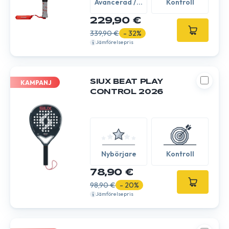
Avancerad /
Kontroll
Expert
229,90 €
339,90 €
- 32%
Jämförelsepris
SIUX BEAT PLAY
KAMPANJ
CONTROL 2026
Nybörjare
Kontroll
78,90 €
98,90 €
- 20%
Jämförelsepris