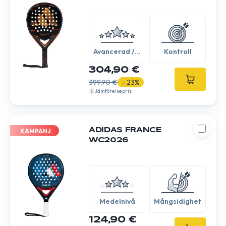
Avancerad /
Kontroll
Expert
304,90 €
399,90 €
- 23%
Jämförelsepris
ADIDAS FRANCE
KAMPANJ
WC2026
Medelnivå
Mångsidighet
124,90 €