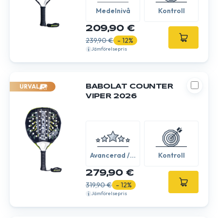
Medelnivå
Kontroll
209,90 €
239,90 €
- 12%
Jämförelsepris
URVAL
BABOLAT COUNTER
VIPER 2026
Avancerad /
Kontroll
Expert
279,90 €
319,90 €
- 12%
Jämförelsepris