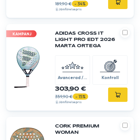
189,90 €
- 34%
Jämförelsepris
ADIDAS CROSS IT
KAMPANJ
LIGHT PRO EDT 2026
MARTA ORTEGA
Avancerad /
Kontroll
Expert
303,90 €
359,90 €
- 15%
Jämförelsepris
CORK PREMIUM
WOMAN