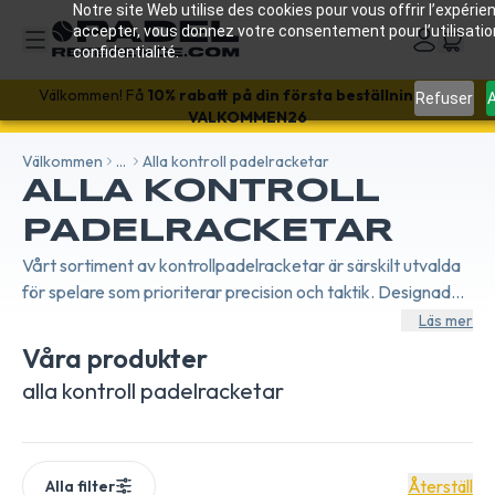
Notre site Web utilise des cookies pour vous offrir l’expérien
accepter, vous donnez votre consentement pour l’utilisati
confidentialité.
Välkommen! Få
10% rabatt på din första beställning
med
Refuser
A
VALKOMMEN26
Välkommen
...
Alla kontroll padelracketar
ALLA KONTROLL
PADELRACKETAR
Vårt sortiment av kontrollpadelracketar är särskilt utvalda
för spelare som prioriterar precision och taktik. Designade
för att erbjuda enastående hanterbarhet och överlägsen
Läs mer
bollkänsla, tillåter dessa racketar dig att placera dina slag
Våra produkter
med kirurgisk precision. De är den perfekta kombinationen
alla kontroll padelracketar
av teknologi och prestanda för en kompromisslös
spelkontroll.
Återställ
Alla filter