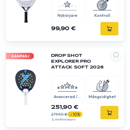
Nybörjare
Kontroll
99,90 €
DROP SHOT
KAMPANJ
EXPLORER PRO
ATTACK SOFT 2026
Avancerad /
Mångsidighet
Expert
251,90 €
279,90 €
- 10%
Jämförelsepris