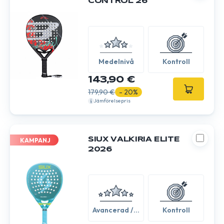
CONTROL 26
Medelnivå
Kontroll
143,90 €
179,90 €
- 20%
Jämförelsepris
SIUX VALKIRIA ELITE
KAMPANJ
2026
Avancerad /
Kontroll
Expert