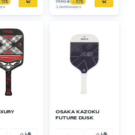
- 13%
79,90 €
- 10%
pris
Jämförelsepris
UXURY
OSAKA KAZOKU
FUTURE DUSK