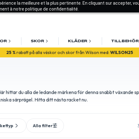
xpérience la meilleure et la plus pertinente. En cliquant sur accepter, v
nt à notre politique de confidentialité.
KOR
SKOR
KLÄDER
TILLBEHÖR
lkommen! Få
10% rabatt på din första beställning
med
VALKOMME
Här hittar du alla de ledande märkena för denna snabbt växande sp
kniska särprägel. Hitta ditt nästa racket nu.
kettyp
Alla filter