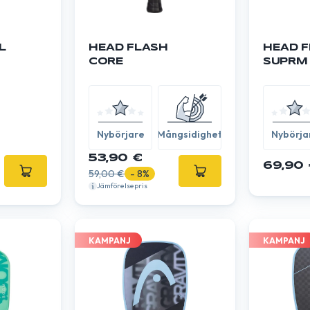
L
HEAD FLASH
HEAD 
CORE
SUPRM
Nybörjare
Mångsidighet
Nybörja
53,90 €
69,90 
59,00 €
- 8%
Jämförelsepris
KAMPANJ
KAMPANJ