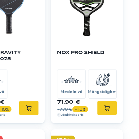
RAVITY
NOX PRO SHIELD
2025
vå
Medelnivå
Mångsidighet
 €
71,90 €
- 10%
79,90 €
- 10%
pris
Jämförelsepris