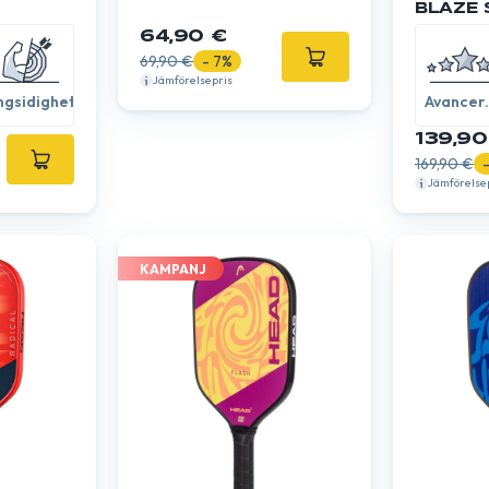
BLAZE 
2026
64,90 €
69,90 €
- 7%
Jämförelsepris
gsidighet
Avancer
/ Expert
139,90
169,90 €
Jämförelse
KAMPANJ