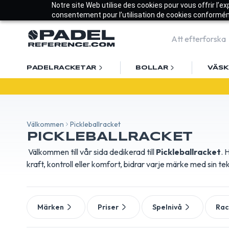
Notre site Web utilise des cookies pour vous offrir l’e
consentement pour l’utilisation de cookies conforméme
PADELRACKETAR
BOLLAR
VÄS
Vä
Välkommen
Pickleballracket
PICKLEBALLRACKET
Välkommen till vår sida dedikerad till
Pickleballracket
. 
kraft, kontroll eller komfort, bidrar varje märke med sin te
Märken
Priser
Spelnivå
Rac