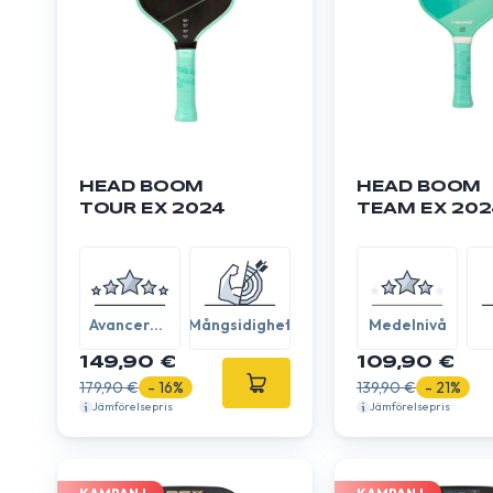
HEAD BOOM
HEAD BOOM
TOUR EX 2024
TEAM EX 202
Avancerad
Mångsidighet
Medelnivå
/ Expert
149,90 €
109,90 €
179,90 €
- 16%
139,90 €
- 21%
Jämförelsepris
Jämförelsepris