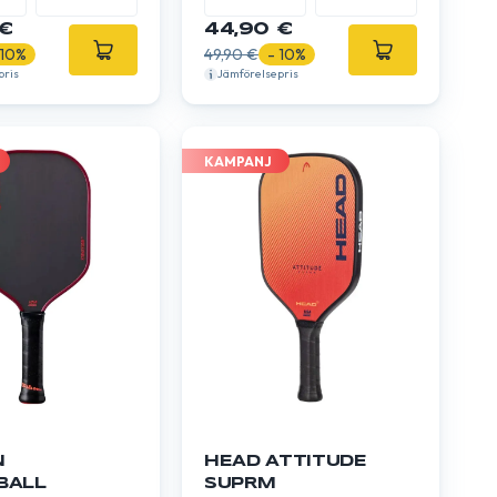
€
44,90 €
 10%
49,90 €
- 10%
pris
Jämförelsepris
KAMPANJ
N
HEAD ATTITUDE
BALL
SUPRM