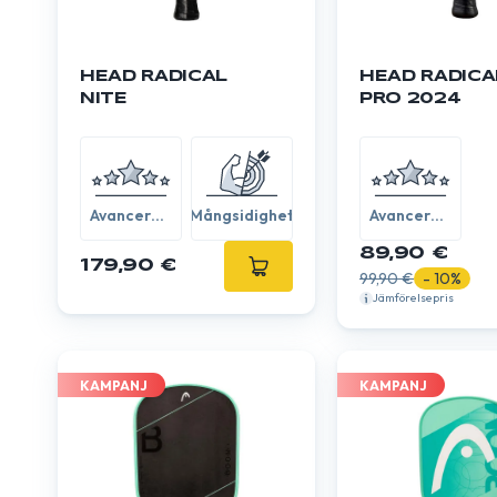
HEAD RADICAL
HEAD RADICA
NITE
PRO 2024
Avancerad
Mångsidighet
Avancerad
/ Expert
/ Expert
89,90 €
179,90 €
99,90 €
- 10%
Jämförelsepris
KAMPANJ
KAMPANJ