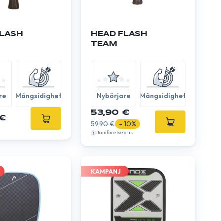
FLASH
HEAD FLASH
TEAM
re
Mångsidighet
Nybörjare
Mångsidighet
53,90 €
€
59,90 €
- 10%
Jämförelsepris
KAMPANJ