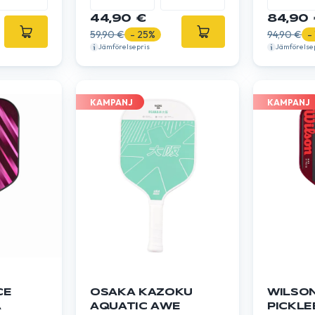
44,90 €
84,90 
59,90 €
- 25%
94,90 €
-
Jämförelsepris
Jämförelse
KAMPANJ
KAMPANJ
CE
OSAKA KAZOKU
WILSO
A
AQUATIC AWE
PICKLE