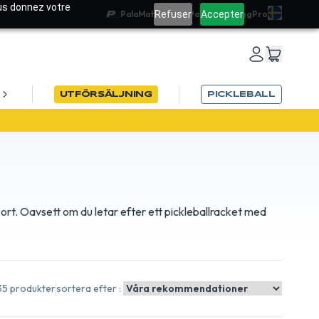
ous donnez votre
Refuser
Accepter
PalaMatch
Team PadelRef
Blogg
Pro
UTFÖRSÄLJNING
PICKLEBALL
N26
ort. Oavsett om du letar efter ett pickleballracket med
35 produkter
sortera efter :