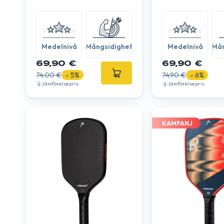
Medelnivå
Mångsidighet
Medelnivå
Mån
69,90 €
69,90 €
74,00 €
- 5%
74,90 €
- 6%
Jämförelsepris
Jämförelsepris
KAMPANJ