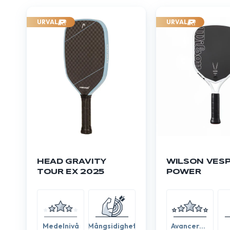
URVAL
URVAL
HEAD GRAVITY
WILSON VES
TOUR EX 2025
POWER
Medelnivå
Mångsidighet
Avancerad