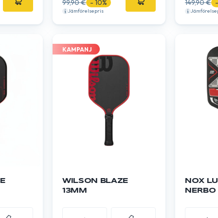
99,90 €
- 10%
149,90 €
Jämförelsepris
Jämförelse
KAMPANJ
ZE
WILSON BLAZE
NOX L
13MM
NERBO