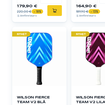
/ Expert
179,90 €
164,90 €
220,00 €
- 18%
189,90 €
- 13%
Jämförelsepris
Jämförelsepris
NYHET
NYHET
WILSON FIERCE
WILSON FIER
TEAM V2 BLÅ
TEAM V2 LIL