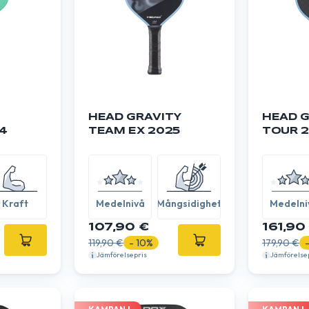
HEAD GRAVITY
HEAD G
4
TEAM EX 2025
TOUR 
Kraft
Medelnivå
Mångsidighet
Medelni
107,90 €
161,90
119,90 €
- 10%
179,90 €
Jämförelsepris
Jämförelse