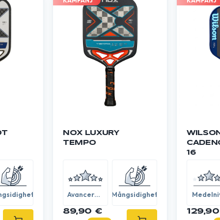
KAMPANJ
KAMPANJ
OT
NOX LUXURY
WILSO
TEMPO
CADENC
16
gsidighet
Avancerad
Mångsidighet
Medelni
/ Expert
89,90 €
129,90