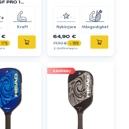
SF PRO 13
ad
Kraft
Nybörjare
Mångsidighet
 €
64,90 €
- 17%
79,90 €
- 18%
pris
Jämförelsepris
KAMPANJ