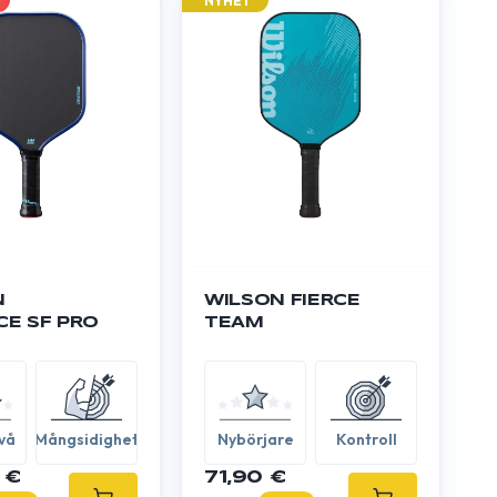
NYHET
N
WILSON FIERCE
E SF PRO
TEAM
vå
Mångsidighet
Nybörjare
Kontroll
 €
71,90 €