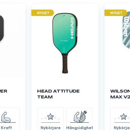
NYHET
NYHET
PER
HEAD ATTITUDE
WILSON
TEAM
MAX V2
Kraft
Nybörjare
Mångsidighet
Nybörja