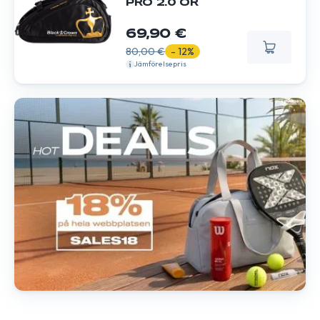
PRO 2.0 OR
69,90 €
80,00 €
- 12%
Jämförelsepris