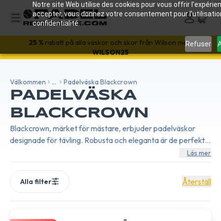
Notre site Web utilise des cookies pour vous offrir l’expérien
accepter, vous donnez votre consentement pour l’utilisati
confidentialité.
25 %
rabatt på alla väskor och skor från Wilson med:
Refuser
A
WILSON25
Välkommen
...
Padelväska Blackcrown
PADELVÄSKA
BLACKCROWN
Blackcrown, märket för mästare, erbjuder padelväskor
designade för tävling. Robusta och eleganta är de perfekta
för att bära allt en professionell spelare behöver.
Läs mer
Återställ
Alla filter