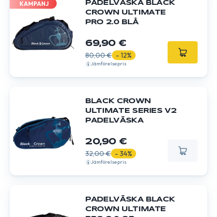
PADELVÄSKA BLACK
KAMPANJ
CROWN ULTIMATE
PRO 2.0 BLÅ
69,90 €
80,00 €
- 12%
Jämförelsepris
BLACK CROWN
ULTIMATE SERIES V2
PADELVÄSKA
20,90 €
32,00 €
- 34%
Jämförelsepris
PADELVÄSKA BLACK
CROWN ULTIMATE