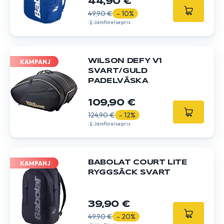
44,90 €
49,90 €
- 10%
Jämförelsepris
WILSON DEFY V1
KAMPANJ
SVART/GULD
PADELVÄSKA
109,90 €
124,90 €
- 12%
Jämförelsepris
BABOLAT COURT LITE
KAMPANJ
RYGGSÄCK SVART
39,90 €
49,90 €
- 20%