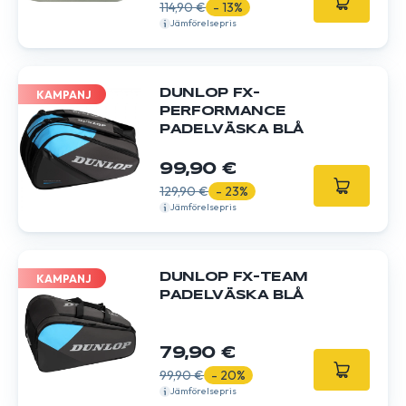
114,90 €
- 13%
Jämförelsepris
DUNLOP FX-
KAMPANJ
PERFORMANCE
PADELVÄSKA BLÅ
99,90 €
129,90 €
- 23%
Jämförelsepris
DUNLOP FX-TEAM
KAMPANJ
PADELVÄSKA BLÅ
79,90 €
99,90 €
- 20%
Jämförelsepris