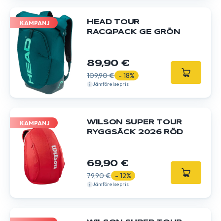
HEAD TOUR
KAMPANJ
RACQPACK GE GRÖN
89,90 €
109,90 €
- 18%
Jämförelsepris
WILSON SUPER TOUR
KAMPANJ
RYGGSÄCK 2026 RÖD
69,90 €
79,90 €
- 12%
Jämförelsepris