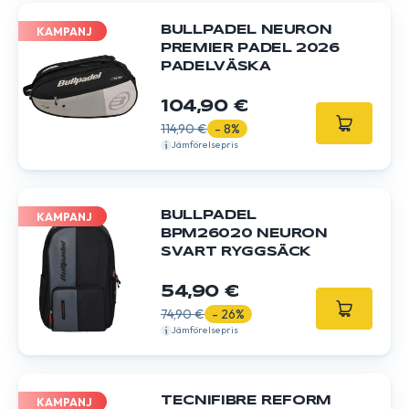
BULLPADEL NEURON
KAMPANJ
PREMIER PADEL 2026
PADELVÄSKA
104,90 €
114,90 €
- 8%
Jämförelsepris
BULLPADEL
KAMPANJ
BPM26020 NEURON
SVART RYGGSÄCK
54,90 €
74,90 €
- 26%
Jämförelsepris
TECNIFIBRE REFORM
KAMPANJ