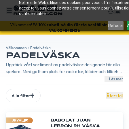
Notre site Web utilise des cookies pour vous offrir l’expérien
accepter, vous donnez votre consentement pour l’utilisati
confidentialité.
Refuser
A
REA!
-18%
med koden SALES18 🔥
Välkommen! Få
10% rabatt på din första beställning
med
VALKOMMEN26
Välkommen
Padelväska
PADELVÄSKA
Upptäck vårt sortiment av padelväskor designade för alla
spelare. Med gott om plats för racketar, kläder och tillbehör
kombinerar våra väskor funktionalitet och stil, vilket gör att
Läs mer
du kan transportera din utrustning säkert.
Återställ
Alla filter
URVAL
BABOLAT JUAN
LEBRON RH VÄSKA