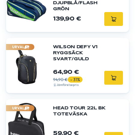
DJUPBLÅ/FLASH
GRÖN
139,90 €
URVAL
WILSON DEFY V1
RYGGSÄCK
SVART/GULD
64,90 €
94,90 €
- 31%
Jämförelsepris
URVAL
HEAD TOUR 22L BK
TOTEVÄSKA
59,90 €