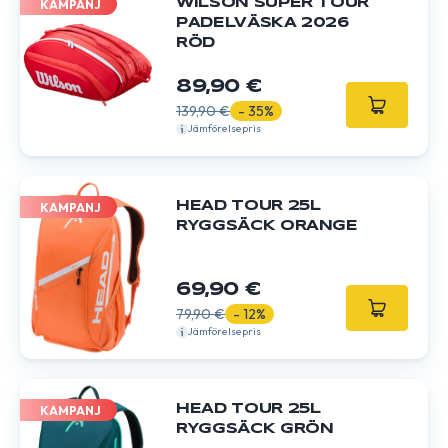
WILSON SUPER TOUR
KAMPANJ
PADELVÄSKA 2026
RÖD
89,90 €
139,90 €
- 35%
Jämförelsepris
HEAD TOUR 25L
KAMPANJ
RYGGSÄCK ORANGE
69,90 €
79,90 €
- 12%
Jämförelsepris
HEAD TOUR 25L
KAMPANJ
RYGGSÄCK GRÖN