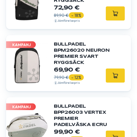
RYGGSÄCK
72,90 €
89,90 €
- 18%
Jämförelsepris
BULLPADEL
KAMPANJ
BPM26020 NEURON
PREMIER SVART
RYGGSÄCK
69,90 €
79,90 €
- 12%
Jämförelsepris
BULLPADEL
KAMPANJ
BPP26003 VERTEX
PREMIER
PADELVÄSKA ECRU
99,90 €