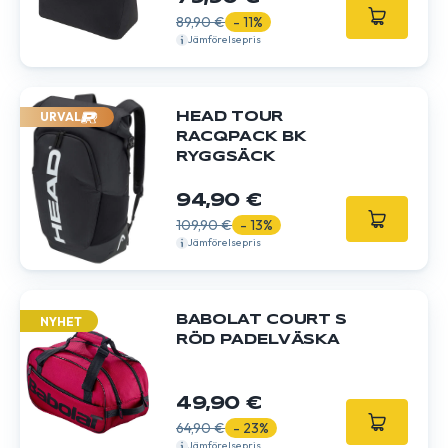
89,90 €
- 11%
Jämförelsepris
URVAL
HEAD TOUR
RACQPACK BK
RYGGSÄCK
94,90 €
109,90 €
- 13%
Jämförelsepris
BABOLAT COURT S
NYHET
RÖD PADELVÄSKA
49,90 €
64,90 €
- 23%
Jämförelsepris