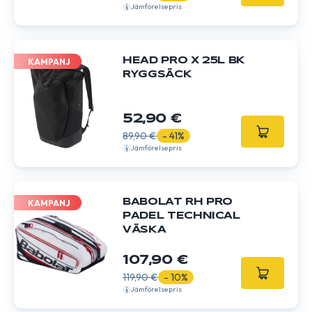
Jämförelsepris
HEAD PRO X 25L BK
KAMPANJ
RYGGSÄCK
52,90 €
89,90 €
- 41%
Jämförelsepris
BABOLAT RH PRO
KAMPANJ
PADEL TECHNICAL
VÄSKA
107,90 €
119,90 €
- 10%
Jämförelsepris