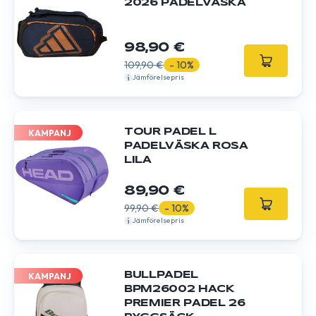
2026 PADELVÄSKA
98,90 €
109,90 €
- 10%
Jämförelsepris
TOUR PADEL L
KAMPANJ
PADELVÄSKA ROSA
LILA
89,90 €
99,90 €
- 10%
Jämförelsepris
BULLPADEL
KAMPANJ
BPM26002 HACK
PREMIER PADEL 26