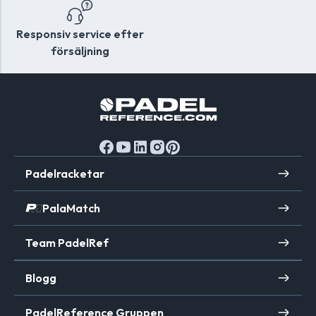
tillförlitlighet. Slutligen, tveka inte att köpa
begagnade padelväskor från andra spelare eller i
Responsiv service efter
butiker som specialiserar sig på begagnade
försäljning
sportartiklar. Med lite tålamod och forskning kommer
du att kunna hitta kvalitetspadelväskor till
överkomliga priser.
Padelracketar
PalaMatch
Team PadelRef
Blogg
PadelReference Gruppen