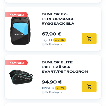
DUNLOP FX-
KAMPANJ
PERFORMANCE
RYGGSÄCK BLÅ
67,90 €
84,90 €
- 20%
Jämförelsepris
DUNLOP ELITE
KAMPANJ
PADELVÄSKA
SVART/PETROLGRÖN
94,90 €
109,90 €
- 13%
Jämförelsepris