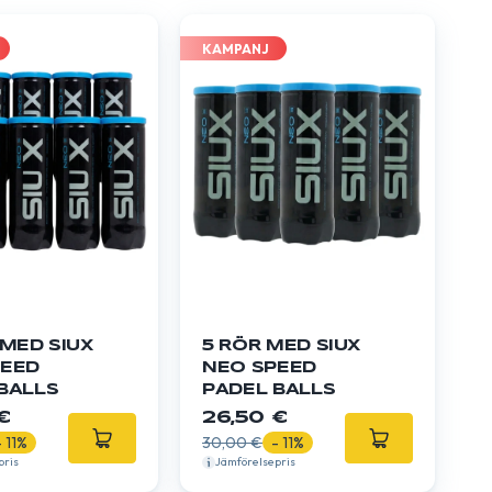
KAMPANJ
 MED SIUX
5 RÖR MED SIUX
D ​​​​
NEO SPEED ​​​​
BALLS
PADEL BALLS
€
26,50 €
- 11%
30,00 €
- 11%
pris
Jämförelsepris