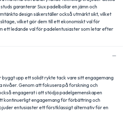
 studs garanterar Siux padelbollar en jämn och
mtänkta design säkerställer också utmärkt sikt, vilket
itage, vilket gör dem till ett ekonomiskt val för
om ett ledande val för padelentusiaster som letar efter
 byggt upp ett solidt rykte tack vare sitt engagemang
la nivåer. Genom att fokusera på forskning och
är också engagerat i att stödja padelgemenskapen
tt kontinuerligt engagemang för förbättring och
juder entusiaster ett förstklassigt alternativ för en