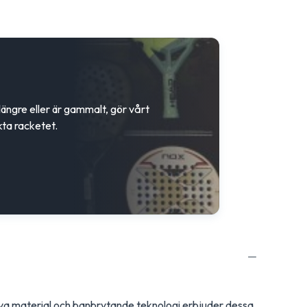
 längre eller är gammalt, gör vårt
kta racketet.
tiva material och banbrytande teknologi erbjuder dessa