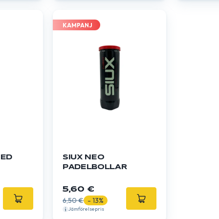
KAMPANJ
​​​​
SIUX NEO
PADELBOLLAR
5,60 €
6,50 €
- 13%
Jämförelsepris