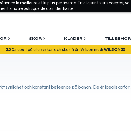
xpérience la meilleure et la plus pertinente. En cliquant sur accepter, v
nt à notre politique de confidentialité.
KOR
SKOR
KLÄDER
TILLBEHÖR
lkommen! Få
10% rabatt på din första beställning
med
VALKOMME
25 %
rabatt på alla väskor och skor från Wilson med:
WILSON25
 synlighet och konstant beteende på banan. De är idealiska för sp