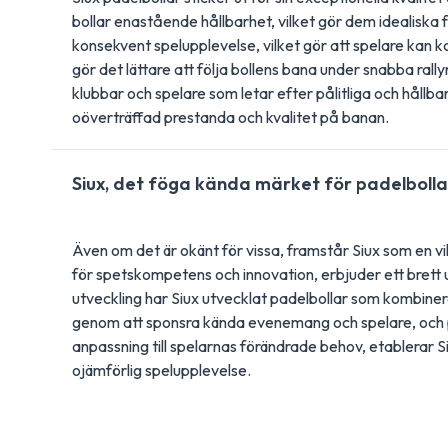
bollar enastående hållbarhet, vilket gör dem idealiska 
konsekvent spelupplevelse, vilket gör att spelare kan k
gör det lättare att följa bollens bana under snabba rall
klubbar och spelare som letar efter pålitliga och hållb
oöverträffad prestanda och kvalitet på banan.
Siux, det föga kända märket för padelbolla
Även om det är okänt för vissa, framstår Siux som en v
för spetskompetens och innovation, erbjuder ett brett 
utveckling har Siux utvecklat padelbollar som kombine
genom att sponsra kända evenemang och spelare, och på
anpassning till spelarnas förändrade behov, etablerar Si
ojämförlig spelupplevelse.