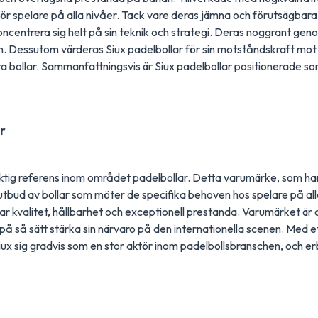
för spelare på alla nivåer. Tack vare deras jämna och förutsägbara
oncentrera sig helt på sin teknik och strategi. Deras noggrant geno
yn. Dessutom värderas Siux padelbollar för sin motståndskraft mot sl
ara bollar. Sammanfattningsvis är Siux padelbollar positionerade s
r
iktig referens inom området padelbollar. Detta varumärke, som har
utbud av bollar som möter de specifika behoven hos spelare på al
rar kvalitet, hållbarhet och exceptionell prestanda. Varumärket 
 så sätt stärka sin närvaro på den internationella scenen. Med e
ux sig gradvis som en stor aktör inom padelbollsbranschen, och erb