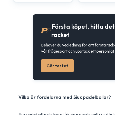
Första köpet, hitta de
racket
Behöver du vägledning för ditt första rac
vår frågesport och upptäck ett personligt 
Gör testet
Vilka är fördelarna med Siux padelbollar?
Siux padelbollar sticker ut för sin exceptionella kval