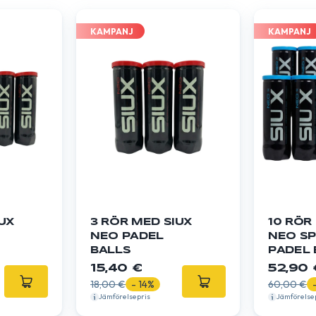
KAMPANJ
KAMPANJ
UX
3 RÖR MED SIUX
10 RÖR
NEO PADEL
NEO SPEE
BALLS
PADEL 
15,40 €
52,90 
18,00 €
- 14%
60,00 €
Jämförelsepris
Jämförelse