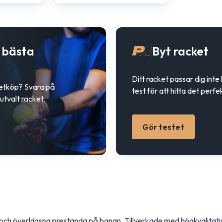
t bästa
Byt racket
Ditt racket passar dig inte
ketköp? Svara på
test för att hitta det perfe
utvalt racket.
Gör testet
itet och överlägsna prestanda på banan. Tillverkade med högkvalita