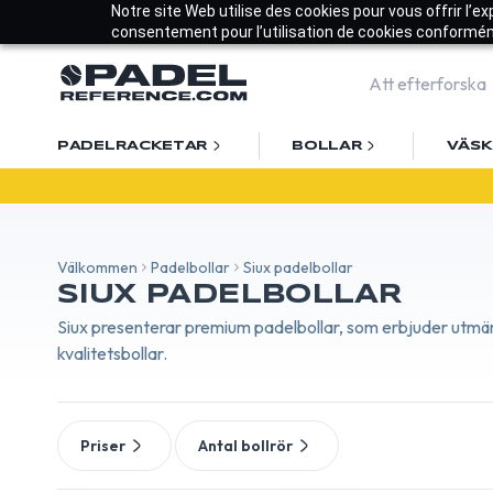
Notre site Web utilise des cookies pour vous offrir l’e
consentement pour l’utilisation de cookies conforméme
PADELRACKETAR
BOLLAR
VÄS
Vä
Välkommen
Padelbollar
Siux padelbollar
SIUX PADELBOLLAR
Siux presenterar premium padelbollar, som erbjuder utmärkt
kvalitetsbollar.
Priser
Antal bollrör