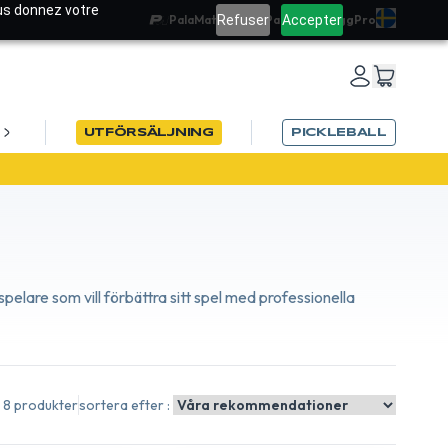
ous donnez votre
Refuser
Accepter
PalaMatch
Team PadelRef
Blogg
Pro
UTFÖRSÄLJNING
PICKLEBALL
N26
elare som vill förbättra sitt spel med professionella
8 produkter
sortera efter :