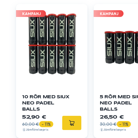
KAMPANJ
KAMPANJ
10 RÖR MED SIUX
5 RÖR MED SI
NEO PADEL
NEO PADEL
BALLS
BALLS
52,90 €
26,50 €
60,00 €
- 11%
30,00 €
- 11%
Jämförelsepris
Jämförelsepris