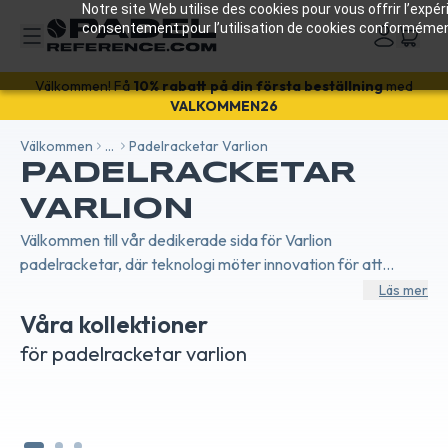
Notre site Web utilise des cookies pour vous offrir l’expé
consentement pour l’utilisation de cookies conformément 
REA!
-18%
med koden SALES18 🔥
Välkommen! Få
10% rabatt på din första beställning
med
Välkommen
...
Padelracketar Varlion
VALKOMMEN26
PADELRACKETAR
VARLION
Välkommen till vår dedikerade sida för Varlion
padelracketar, där teknologi möter innovation för att
omvandla ditt spel. Varlion är synonymt med kvalitet och
Läs mer
excellens, med racketar designade för att maximera
Våra kollektioner
prestanda på banan. Varje serie, från Bourne till LW och
PADELRACKETAR
PA
för padelracketar varlion
Maxima, är resultatet av noggrann forskning och utveckling.
VARLION BOURNE
VAR
Här hittar du racketar som passar alla spelstilar, oavsett om
du är en defensiv spelare som prioriterar kontroll eller en
angripare som söker kraft. Utforska de senaste