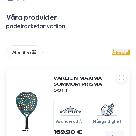
innovationerna från Varlion med oss och hitta racketen som
hjälper dig att dominera dina motståndare.
Våra produkter
padelracketar varlion
Återställ
Alla filter
VARLION MAXIMA
SUMMUM PRISMA
SOFT
Avancerad /
Mångsidighet
Expert
169,90 €