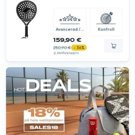
Avancerad /
Kontroll
Expert
159,90 €
250,90 €
- 36%
Jämförelsepris