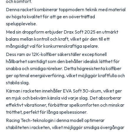
och komfort.
Denna racket kombinerar toppmodern teknik med material
av högsta kvalitet för att ge en oöverträffad
spelupplevelse.
Med sin droppform erbjuder Drax Soft 2025 en utmärkt
balans mellan kontroll och kraft, vilket gör den till ett
mångsidigt val för konkurrenskraftiga spelare.
Dess ram av 12K-kolfiber säkerställer exceptionell
hållbarhet samtidigt som den behåller idealisk lätthet för
snabba och smidiga rörelser. Detta högresistenta kolfiber
ger optimal energiöverföring, vilket möjliggör kraftfulla och
stabila slag.
Kärnan i racketen innehåller EVA Soft 30-skum, vilket ger
en mjuk och bekväm känsla vid varje slag. Det absorberar
effektivt vibrationer, förbättrar spelkomforten och minskar
trötthet, perfekt för långa spelsessioner.
Racing Tech-teknologin i denna modell optimerar
stabiliteten i racketen, vilket möjliggör smidiga övergångar