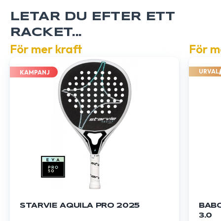
LETAR DU EFTER ETT
RACKET...
För mer kraft
För m
URVAL
KAMPANJ
STARVIE AQUILA PRO 2025
BABO
3.0