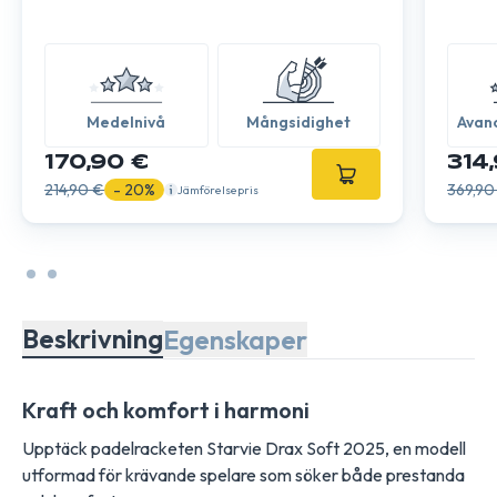
Medelnivå
Mångsidighet
Avan
Expe
170,90 €
314
214,90 €
- 20%
369,90
Jämförelsepris
Beskrivning
Egenskaper
Kraft och komfort i harmoni
Upptäck padelracketen Starvie Drax Soft 2025, en modell
utformad för krävande spelare som söker både prestanda