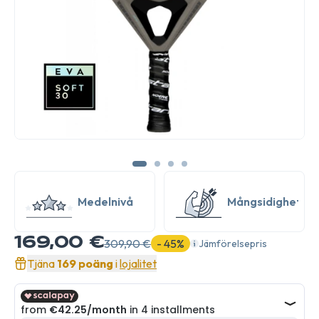
Medelnivå
Mångsidighet
169,00 €
309,90 €
- 45%
Jämförelsepris
Tjäna
169 poäng
i
lojalitet